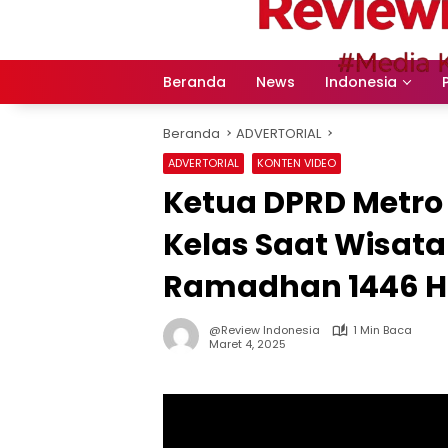
Langsung
ke
konten
Beranda
News
Indonesia
Beranda
ADVERTORIAL
ADVERTORIAL
KONTEN VIDEO
Ketua DPRD Metro
Kelas Saat Wisata
Ramadhan 1446 H
@Review Indonesia
1 Min Baca
Maret 4, 2025