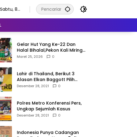
Sabtu, 8
Agustus
2026
L
Gelar Hut Yang Ke-22 Dan
Halal Bihalal,Pekon Kali Miring
Semangat Gotong Royong
Maret 25, 2026
0
Lahir di Thailand, Berikut 3
Alasan Elkan Baggott Pilih
Timnas Indonesia
Desember 28, 2021
0
Polres Metro Konferensi Pers,
Ungkap Sejumlah Kasus
Desember 28, 2021
0
Indonesia Punya Cadangan