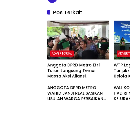
Pos Terkait
ADVERTORIAL
ADVERT
Anggota DPRD Metro Efril
WTP La
Turun Langsung Temui
Tunjukk
Massa Aksi Aliansi
Kelola
Mahasiswa Saat Demo
ANGGOTA DPRD METRO
WALIKO
WAHID JANJI REALISASIKAN
HADIRI
USULAN WARGA PERBAIKAN
KELURA
SALURAH DRAINASE
METRO 