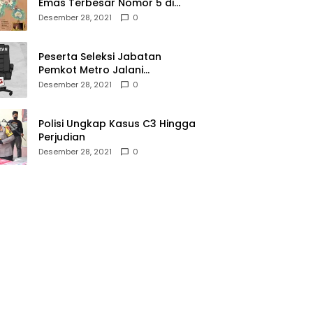
Emas Terbesar Nomor 5 di
Dunia, Ini Lokasinya dari
Desember 28, 2021
0
Sabang hingga Merauke
Peserta Seleksi Jabatan
Pemkot Metro Jalani
Assesment di Mabes Polri
Desember 28, 2021
0
Polisi Ungkap Kasus C3 Hingga
Perjudian
Desember 28, 2021
0