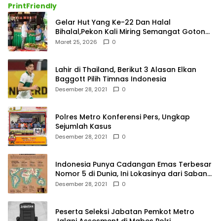
PrintFriendly
Gelar Hut Yang Ke-22 Dan Halal
Bihalal,Pekon Kali Miring Semangat Gotong
Royong
Maret 25, 2026
0
Lahir di Thailand, Berikut 3 Alasan Elkan
Baggott Pilih Timnas Indonesia
Desember 28, 2021
0
Polres Metro Konferensi Pers, Ungkap
Sejumlah Kasus
Desember 28, 2021
0
Indonesia Punya Cadangan Emas Terbesar
Nomor 5 di Dunia, Ini Lokasinya dari Sabang
hingga Merauke
Desember 28, 2021
0
Peserta Seleksi Jabatan Pemkot Metro