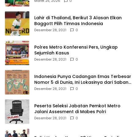
Maret 25, 2026
0
Lahir di Thailand, Berikut 3 Alasan Elkan
Baggott Pilih Timnas Indonesia
Desember 28, 2021
0
Polres Metro Konferensi Pers, Ungkap
Sejumlah Kasus
Desember 28, 2021
0
Indonesia Punya Cadangan Emas Terbesar
Nomor 5 di Dunia, Ini Lokasinya dari Sabang
hingga Merauke
Desember 28, 2021
0
Peserta Seleksi Jabatan Pemkot Metro
Jalani Assesment di Mabes Polri
Desember 28, 2021
0