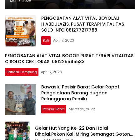
Syahwat Resmi
Mei 18, 2026
PENGOBATAN ALAT VITAL BOYOLALI
H.ABDULAZIS. PUSAT TERAPI VITALITAS
SOLO INFO 081277217788
Bali
April 7, 2023
PENGOBATAN ALAT VITAL BOGOR PUSAT TERAPI VITALITAS
CISOLOK CEK LOKASI 081225545533
Bandar Lampung
April 7, 2023
Bawaslu Pesisir Barat Gelar Rapat
Pengelolaan Barang dugaan
Pelanggaran Pemilu
Pesisir Barat
Maret 29, 2022
Gelar Hut Yang Ke-22 Dan Halal
Bihalal,Pekon Kali Miring Semangat Gotong
Royong