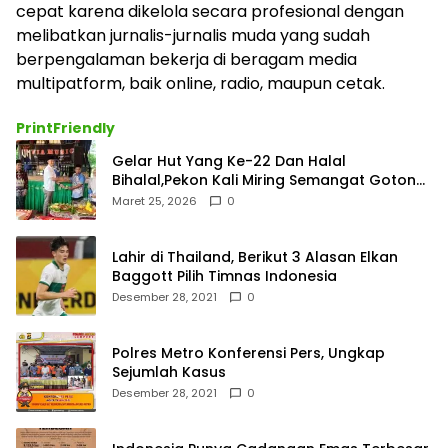
cepat karena dikelola secara profesional dengan
melibatkan jurnalis-jurnalis muda yang sudah
berpengalaman bekerja di beragam media
multipatform, baik online, radio, maupun cetak.
PrintFriendly
Gelar Hut Yang Ke-22 Dan Halal
Bihalal,Pekon Kali Miring Semangat Gotong
Royong
Maret 25, 2026
0
Lahir di Thailand, Berikut 3 Alasan Elkan
Baggott Pilih Timnas Indonesia
Desember 28, 2021
0
Polres Metro Konferensi Pers, Ungkap
Sejumlah Kasus
Desember 28, 2021
0