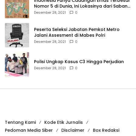
Indonesia Punya Cadangan Emas Terbesar
Nomor 5 di Dunia, Ini Lokasinya dari Sabang
hingga Merauke
Desember 28, 2021
0
Peserta Seleksi Jabatan Pemkot Metro
Jalani Assesment di Mabes Polri
Desember 28, 2021
0
Polisi Ungkap Kasus C3 Hingga Perjudian
Desember 28, 2021
0
Tentang Kami
Kode Etik Jurnalis
Pedoman Media Siber
Disclaimer
Box Redaksi