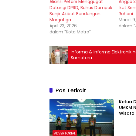
Aliansi Petani Menggugat
Anggota
Datangi DPRD, Bahas Dampak
Ikut Se
Banjir Akibat Bendungan
Rohani
Margatiga
Maret 9
April 23, 2026
dalam "
dalam "Kota Metro"
Informa & Informa Elektronik h
Sumatera
Pos Terkait
Ketua 
UMKM N
Wisata 
Ramadh
ADVERTORIAL