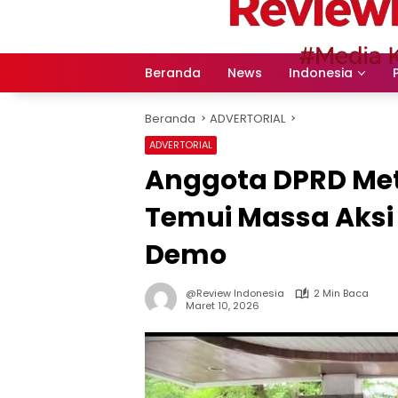
Langsung
ke
konten
Beranda
News
Indonesia
Beranda
ADVERTORIAL
ADVERTORIAL
Anggota DPRD Metr
Temui Massa Aksi
Demo
@Review Indonesia
2 Min Baca
Maret 10, 2026