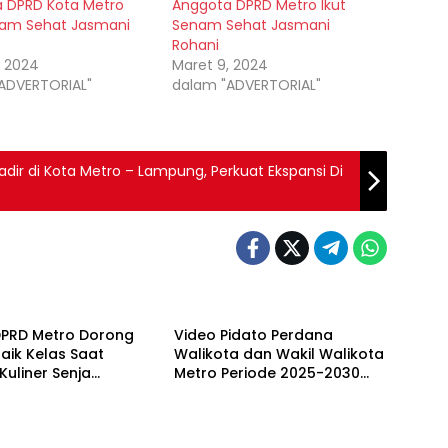
 DPRD Kota Metro
Anggota DPRD Metro Ikut
nam Sehat Jasmani
Senam Sehat Jasmani
Rohani
, 2024
Maret 9, 2024
ADVERTORIAL"
dalam "ADVERTORIAL"
adir di Kota Metro – Lampung, Perkuat Ekspansi Di
DPRD Metro Dorong
Video Pidato Perdana
aik Kelas Saat
Walikota dan Wakil Walikota
Kuliner Senja
Metro Periode 2025-2030
an 1446 H
Saat Rapat Paripuran DPRD