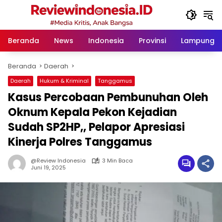
Langsung
ke
konten
Beranda
News
Indonesia
Provinsi
Lampung
Beranda
Daerah
Daerah
Hukum & Kriminal
Tanggamus
Kasus Percobaan Pembunuhan Oleh
Oknum Kepala Pekon Kejadian
Sudah SP2HP,, Pelapor Apresiasi
Kinerja Polres Tanggamus
@Review Indonesia
3 Min Baca
Juni 19, 2025