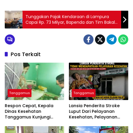
Tunggakan Pajak Kendaraan di Lampura
Capai Rp. 73 Milyar, Bapenda dan Tim Bakal
Gelar Razia Besar
Pos Terkait
Tanggamus
Tanggamus
Respon Cepat, Kepala
Lansia Penderita Stroke
Dinas Kesehatan
Luput Dari Pelayanan
Tanggamus Kunjungi
Kesehatan, Pelayanan
Lansia Penderita Stroke
Puskesmas Kota Agung
Dan Balita Mengidap
Disorot