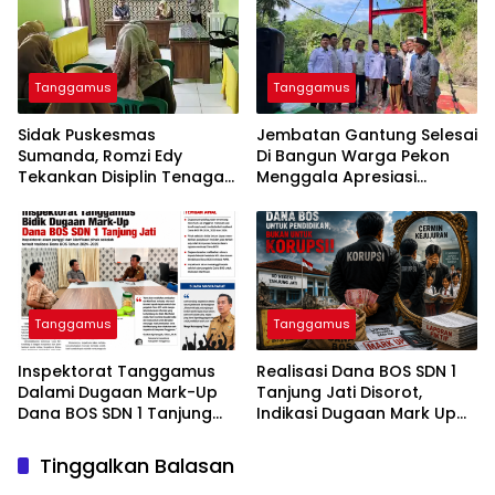
Kelainan Jantung
Tanggamus
Tanggamus
Sidak Puskesmas
Jembatan Gantung Selesai
Sumanda, Romzi Edy
Di Bangun Warga Pekon
Tekankan Disiplin Tenaga
Menggala Apresiasi
Kesehatan
0424/Tanggamus
Tanggamus
Tanggamus
Inspektorat Tanggamus
Realisasi Dana BOS SDN 1
Dalami Dugaan Mark-Up
Tanjung Jati Disorot,
Dana BOS SDN 1 Tanjung
Indikasi Dugaan Mark Up
Jati
Menguat
Tinggalkan Balasan