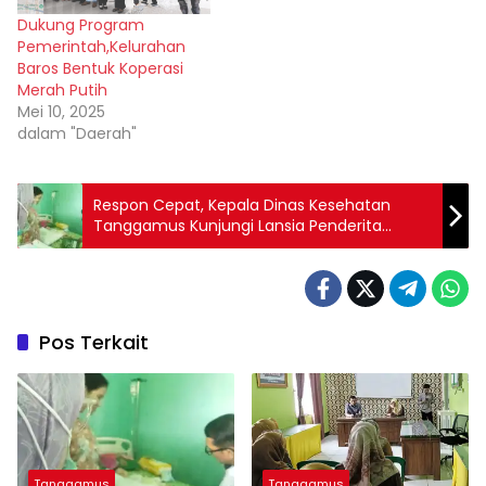
Dukung Program
Pemerintah,Kelurahan
Baros Bentuk Koperasi
Merah Putih
Mei 10, 2025
dalam "Daerah"
Respon Cepat, Kepala Dinas Kesehatan
Tanggamus Kunjungi Lansia Penderita
Stroke Dan Balita Mengidap Kelainan
Jantung
Pos Terkait
Tanggamus
Tanggamus