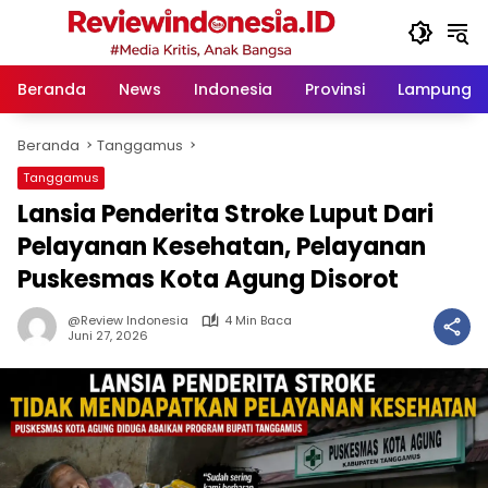
Langsung
ke
konten
Beranda
News
Indonesia
Provinsi
Lampung
Beranda
Tanggamus
Tanggamus
Lansia Penderita Stroke Luput Dari
Pelayanan Kesehatan, Pelayanan
Puskesmas Kota Agung Disorot
@Review Indonesia
4 Min Baca
Juni 27, 2026