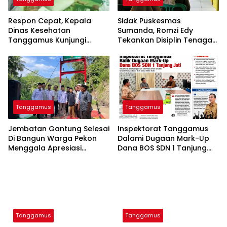
Respon Cepat, Kepala
Sidak Puskesmas
Dinas Kesehatan
Sumanda, Romzi Edy
Tanggamus Kunjungi
Tekankan Disiplin Tenaga
Lansia Penderita Stroke
Kesehatan
Dan Balita Mengidap
Kelainan Jantung
Tanggamus
Tanggamus
Jembatan Gantung Selesai
Inspektorat Tanggamus
Di Bangun Warga Pekon
Dalami Dugaan Mark-Up
Menggala Apresiasi
Dana BOS SDN 1 Tanjung
0424/Tanggamus
Jati
Tanggamus
Tanggamus