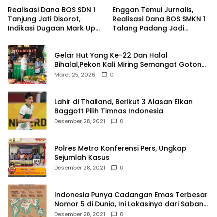
Realisasi Dana BOS SDN 1
Enggan Temui Jurnalis,
Tanjung Jati Disorot,
Realisasi Dana BOS SMKN 1
Indikasi Dugaan Mark Up
Talang Padang Jadi
Menguat
Sorotan
Gelar Hut Yang Ke-22 Dan Halal
Bihalal,Pekon Kali Miring Semangat Gotong
Royong
Maret 25, 2026
0
Lahir di Thailand, Berikut 3 Alasan Elkan
Baggott Pilih Timnas Indonesia
Desember 28, 2021
0
Polres Metro Konferensi Pers, Ungkap
Sejumlah Kasus
Desember 28, 2021
0
Indonesia Punya Cadangan Emas Terbesar
Nomor 5 di Dunia, Ini Lokasinya dari Sabang
hingga Merauke
Desember 28, 2021
0