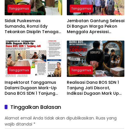
Tanggamus
Tanggamus
Sidak Puskesmas
Jembatan Gantung Selesai
Sumanda, Romzi Edy
Di Bangun Warga Pekon
Tekankan Disiplin Tenaga
Menggala Apresiasi
Kesehatan
0424/Tanggamus
Tanggamus
Tanggamus
Inspektorat Tanggamus
Realisasi Dana BOS SDN 1
Dalami Dugaan Mark-Up
Tanjung Jati Disorot,
Dana BOS SDN 1 Tanjung
Indikasi Dugaan Mark Up
Jati
Menguat
Tinggalkan Balasan
Alamat email Anda tidak akan dipublikasikan.
Ruas yang
wajib ditandai
*