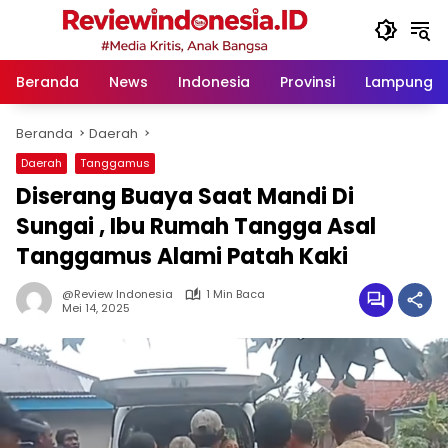
Langsung
ke
konten
Beranda
News
Indonesia
Provinsi
Lampung
Beranda
Daerah
Daerah
Tanggamus
Diserang Buaya Saat Mandi Di
Sungai , Ibu Rumah Tangga Asal
Tanggamus Alami Patah Kaki
@Review Indonesia
1 Min Baca
Mei 14, 2025