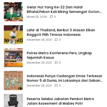
Gelar Hut Yang Ke-22 Dan Halal
Bihalal,Pekon Kali Miring Semangat Gotong
Royong
Maret 25, 2026
0
Lahir di Thailand, Berikut 3 Alasan Elkan
Baggott Pilih Timnas Indonesia
Desember 28, 2021
0
Polres Metro Konferensi Pers, Ungkap
Sejumlah Kasus
Desember 28, 2021
0
Indonesia Punya Cadangan Emas Terbesar
Nomor 5 di Dunia, Ini Lokasinya dari Sabang
hingga Merauke
Desember 28, 2021
0
Peserta Seleksi Jabatan Pemkot Metro
Jalani Assesment di Mabes Polri