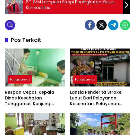
PC IMM Lampura Sikapi Peningkatan Kasus
Kriminalitas
Pos Terkait
Tanggamus
Tanggamus
Respon Cepat, Kepala
Lansia Penderita Stroke
Dinas Kesehatan
Luput Dari Pelayanan
Tanggamus Kunjungi
Kesehatan, Pelayanan
Lansia Penderita Stroke
Puskesmas Kota Agung
Dan Balita Mengidap
Disorot
Kelainan Jantung