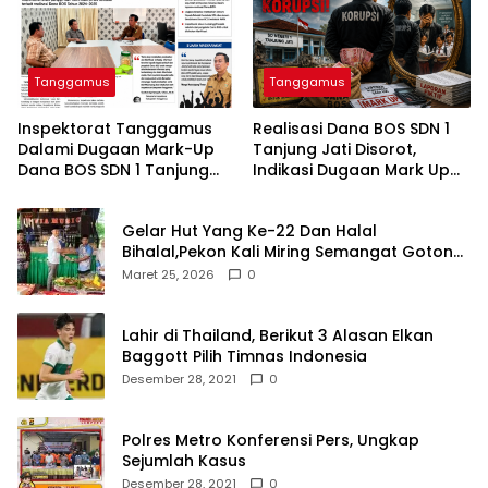
Tanggamus
Tanggamus
Inspektorat Tanggamus
Realisasi Dana BOS SDN 1
Dalami Dugaan Mark-Up
Tanjung Jati Disorot,
Dana BOS SDN 1 Tanjung
Indikasi Dugaan Mark Up
Jati
Menguat
Gelar Hut Yang Ke-22 Dan Halal
Bihalal,Pekon Kali Miring Semangat Gotong
Royong
Maret 25, 2026
0
Lahir di Thailand, Berikut 3 Alasan Elkan
Baggott Pilih Timnas Indonesia
Desember 28, 2021
0
Polres Metro Konferensi Pers, Ungkap
Sejumlah Kasus
Desember 28, 2021
0