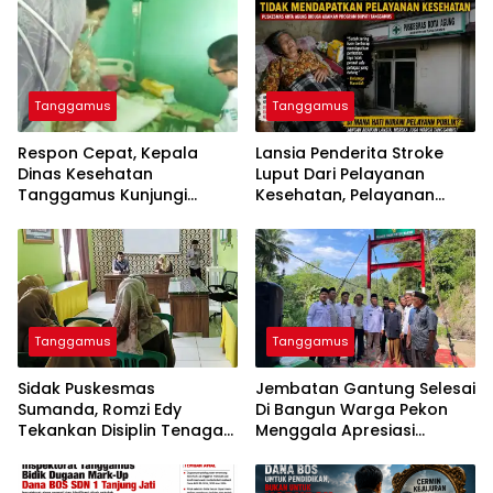
Tanggamus
Tanggamus
Respon Cepat, Kepala
Lansia Penderita Stroke
Dinas Kesehatan
Luput Dari Pelayanan
Tanggamus Kunjungi
Kesehatan, Pelayanan
Lansia Penderita Stroke
Puskesmas Kota Agung
Dan Balita Mengidap
Disorot
Kelainan Jantung
Tanggamus
Tanggamus
Sidak Puskesmas
Jembatan Gantung Selesai
Sumanda, Romzi Edy
Di Bangun Warga Pekon
Tekankan Disiplin Tenaga
Menggala Apresiasi
Kesehatan
0424/Tanggamus