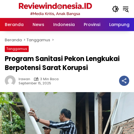
Langsung
ke
konten
Beranda
News
Indonesia
Provinsi
Lampung
Beranda
Tanggamus
Tanggamus
Program Sanitasi Pekon Lengkukai
Berpotensi Sarat Korupsi
Irawan
3 Min Baca
September 15, 2025