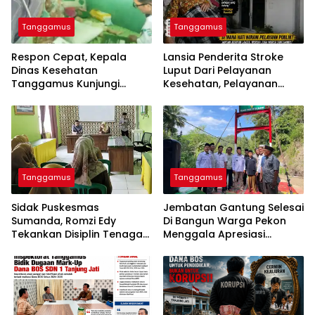
Tanggamus
Tanggamus
Respon Cepat, Kepala
Lansia Penderita Stroke
Dinas Kesehatan
Luput Dari Pelayanan
Tanggamus Kunjungi
Kesehatan, Pelayanan
Lansia Penderita Stroke
Puskesmas Kota Agung
Dan Balita Mengidap
Disorot
Kelainan Jantung
Tanggamus
Tanggamus
Sidak Puskesmas
Jembatan Gantung Selesai
Sumanda, Romzi Edy
Di Bangun Warga Pekon
Tekankan Disiplin Tenaga
Menggala Apresiasi
Kesehatan
0424/Tanggamus