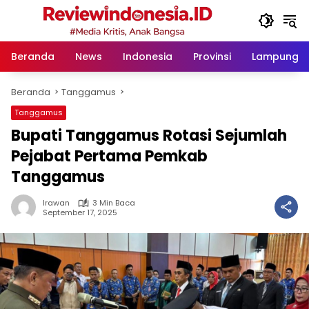
Langsung
ke
konten
Beranda
News
Indonesia
Provinsi
Lampung
Beranda
Tanggamus
Tanggamus
Bupati Tanggamus Rotasi Sejumlah
Pejabat Pertama Pemkab
Tanggamus
Irawan
3 Min Baca
September 17, 2025