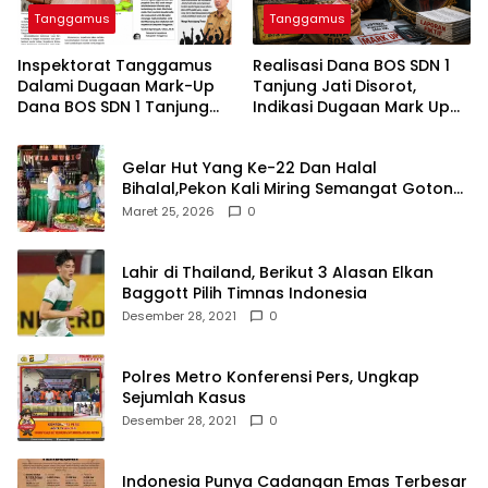
Tanggamus
Tanggamus
Inspektorat Tanggamus
Realisasi Dana BOS SDN 1
Dalami Dugaan Mark-Up
Tanjung Jati Disorot,
Dana BOS SDN 1 Tanjung
Indikasi Dugaan Mark Up
Jati
Menguat
Gelar Hut Yang Ke-22 Dan Halal
Bihalal,Pekon Kali Miring Semangat Gotong
Royong
Maret 25, 2026
0
Lahir di Thailand, Berikut 3 Alasan Elkan
Baggott Pilih Timnas Indonesia
Desember 28, 2021
0
Polres Metro Konferensi Pers, Ungkap
Sejumlah Kasus
Desember 28, 2021
0
Indonesia Punya Cadangan Emas Terbesar