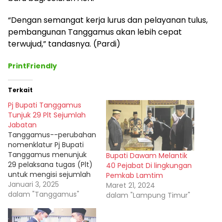
“Dengan semangat kerja lurus dan pelayanan tulus,
pembangunan Tanggamus akan lebih cepat
terwujud,” tandasnya. (Pardi)
PrintFriendly
Terkait
Pj Bupati Tanggamus
Tunjuk 29 Plt Sejumlah
Jabatan
Tanggamus--perubahan
nomenklatur Pj Bupati
Tanggamus menunjuk
Bupati Dawam Melantik
29 pelaksana tugas (Plt)
40 Pejabat Di lingkungan
untuk mengisi sejumlah
Pemkab Lamtim
jabatan mulai dari kepala
Januari 3, 2025
Maret 21, 2024
dinas, sekretaris hingga
dalam "Tanggamus"
dalam "Lampung Timur"
kepala bidang.
penunjukan sejumlah