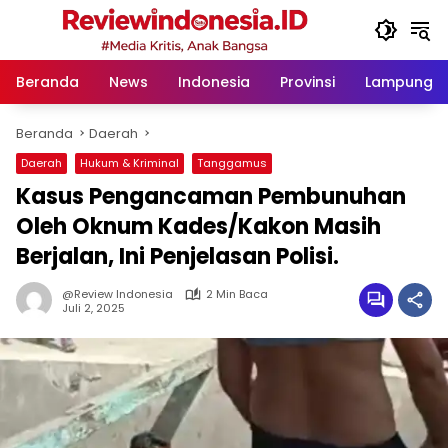
Langsung
ke
konten
Beranda
News
Indonesia
Provinsi
Lampung
Beranda
Daerah
Daerah
Hukum & Kriminal
Tanggamus
Kasus Pengancaman Pembunuhan
Oleh Oknum Kades/Kakon Masih
Berjalan, Ini Penjelasan Polisi.
@Review Indonesia
2 Min Baca
Juli 2, 2025