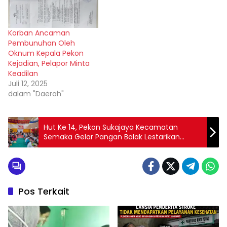
Korban Ancaman
Pembunuhan Oleh
Oknum Kepala Pekon
Kejadian, Pelapor Minta
Keadilan
Juli 12, 2025
dalam "Daerah"
Hut Ke 14, Pekon Sukajaya Kecamatan
Semaka Gelar Pangan Balak Lestarikan
Budaya Lampung
Pos Terkait