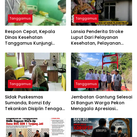
Tanggamus
Tanggamus
Respon Cepat, Kepala
Lansia Penderita Stroke
Dinas Kesehatan
Luput Dari Pelayanan
Tanggamus Kunjungi
Kesehatan, Pelayanan
Lansia Penderita Stroke
Puskesmas Kota Agung
Dan Balita Mengidap
Disorot
Kelainan Jantung
Tanggamus
Tanggamus
Sidak Puskesmas
Jembatan Gantung Selesai
Sumanda, Romzi Edy
Di Bangun Warga Pekon
Tekankan Disiplin Tenaga
Menggala Apresiasi
Kesehatan
0424/Tanggamus