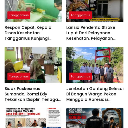
Tanggamus
Tanggamus
Respon Cepat, Kepala
Lansia Penderita Stroke
Dinas Kesehatan
Luput Dari Pelayanan
Tanggamus Kunjungi
Kesehatan, Pelayanan
Lansia Penderita Stroke
Puskesmas Kota Agung
Dan Balita Mengidap
Disorot
Kelainan Jantung
Tanggamus
Tanggamus
Sidak Puskesmas
Jembatan Gantung Selesai
Sumanda, Romzi Edy
Di Bangun Warga Pekon
Tekankan Disiplin Tenaga
Menggala Apresiasi
Kesehatan
0424/Tanggamus