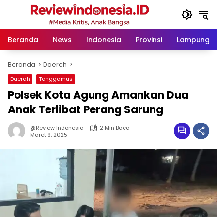
Langsung
ke
konten
Beranda
News
Indonesia
Provinsi
Lampung
Beranda
Daerah
Daerah
Tanggamus
Polsek Kota Agung Amankan Dua
Anak Terlibat Perang Sarung
@Review Indonesia
2 Min Baca
Maret 9, 2025