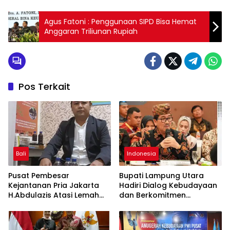
Agus Fatoni : Penggunaan SIPD Bisa Hemat
Anggaran Triliunan Rupiah
Pos Terkait
Bali
Indonesia
Pusat Pembesar
Bupati Lampung Utara
Kejantanan Pria Jakarta
Hadiri Dialog Kebudayaan
H.Abdulazis Atasi Lemah
dan Berkomitmen
Syahwat Resmi
Tingkatkan Warisan
Budaya Lokal