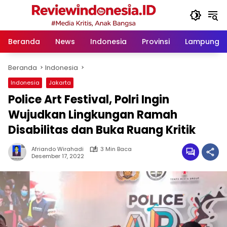
Langsung
ke
konten
Beranda
News
Indonesia
Provinsi
Lampung
Beranda
Indonesia
Indonesia
Jakarta
Police Art Festival, Polri Ingin
Wujudkan Lingkungan Ramah
Disabilitas dan Buka Ruang Kritik
Afriando Wirahadi
3 Min Baca
Desember 17, 2022