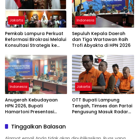
Jakarta
Indonesia
Pemkab Lampura Perkuat
Sepuluh Kepala Daerah
Reformasi Birokrasi Melalui
dan Tiga Wartawan Raih
Konsultasi Strategis ke
Trofi Abyakta di HPN 2026
KemenPAN-RB
Indonesia
Jakarta
Anugerah Kebudayaan
OTT Bupati Lampung
HPN 2026, Bupati
Tengah, Timses dan Partai
Hamartoni Presentasi
Pengusung Masuk Radar
Cangget Bakha
KPK
Tinggalkan Balasan
Alamat email Anda tidak akan dipublikasikan.
Ruas yang