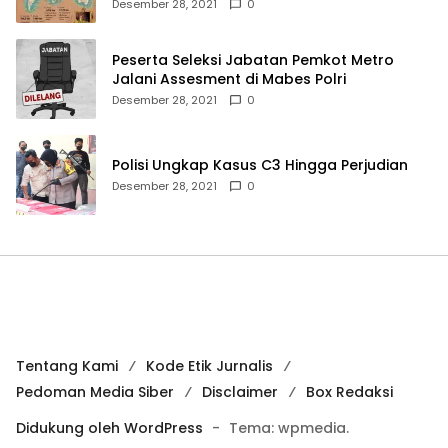
hingga Merauke
Desember 28, 2021
0
Peserta Seleksi Jabatan Pemkot Metro
Jalani Assesment di Mabes Polri
Desember 28, 2021
0
Polisi Ungkap Kasus C3 Hingga Perjudian
Desember 28, 2021
0
Tentang Kami
Kode Etik Jurnalis
Pedoman Media Siber
Disclaimer
Box Redaksi
Didukung oleh WordPress
-
Tema: wpmedia.