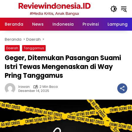
Langsung
ke
konten
Beranda
News
Indonesia
Provinsi
Lampung
Beranda
Daerah
Daerah
Tanggamus
Geger, Ditemukan Pasangan Suami
Istri Tewas Mengenaskan di Way
Pring Tanggamus
Irawan
2 Min Baca
Desember 14, 2025