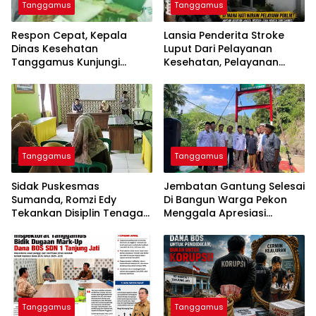
Tanggamus
Tanggamus
Respon Cepat, Kepala
Lansia Penderita Stroke
Dinas Kesehatan
Luput Dari Pelayanan
Tanggamus Kunjungi
Kesehatan, Pelayanan
Lansia Penderita Stroke
Puskesmas Kota Agung
Dan Balita Mengidap
Disorot
Kelainan Jantung
Tanggamus
Tanggamus
Sidak Puskesmas
Jembatan Gantung Selesai
Sumanda, Romzi Edy
Di Bangun Warga Pekon
Tekankan Disiplin Tenaga
Menggala Apresiasi
Kesehatan
0424/Tanggamus
Tanggamus
Tanggamus