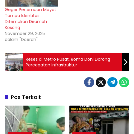
Geger Penemuan Mayat
Tampa Identitas
Ditemukan Dirumah
Kosong
November 29, 2025
dalam "Daerah"
Reses di Metro Pusat, Roma Doni Dorong
Percepatan Infrastruktur
Pos Terkait