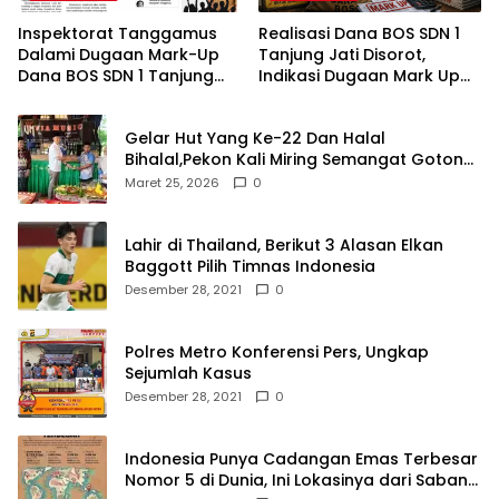
Inspektorat Tanggamus
Realisasi Dana BOS SDN 1
Dalami Dugaan Mark-Up
Tanjung Jati Disorot,
Dana BOS SDN 1 Tanjung
Indikasi Dugaan Mark Up
Jati
Menguat
Gelar Hut Yang Ke-22 Dan Halal
Bihalal,Pekon Kali Miring Semangat Gotong
Royong
Maret 25, 2026
0
Lahir di Thailand, Berikut 3 Alasan Elkan
Baggott Pilih Timnas Indonesia
Desember 28, 2021
0
Polres Metro Konferensi Pers, Ungkap
Sejumlah Kasus
Desember 28, 2021
0
Indonesia Punya Cadangan Emas Terbesar
Nomor 5 di Dunia, Ini Lokasinya dari Sabang