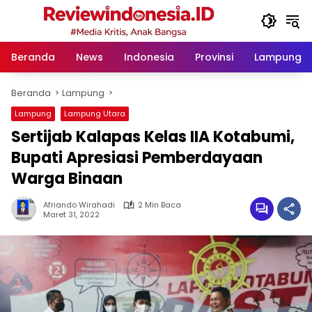
Langsung
ke
konten
Beranda
News
Indonesia
Provinsi
Lampung
Beranda
Lampung
Lampung
Lampung Utara
Sertijab Kalapas Kelas IIA Kotabumi,
Bupati Apresiasi Pemberdayaan
Warga Binaan
Afriando Wirahadi
2 Min Baca
Maret 31, 2022