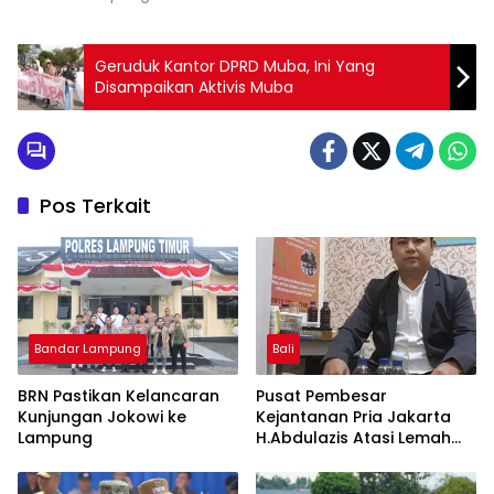
Geruduk Kantor DPRD Muba, Ini Yang
Disampaikan Aktivis Muba
Pos Terkait
Bandar Lampung
Bali
BRN Pastikan Kelancaran
Pusat Pembesar
Kunjungan Jokowi ke
Kejantanan Pria Jakarta
Lampung
H.Abdulazis Atasi Lemah
Syahwat Resmi