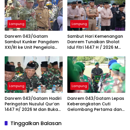
Lampung
Lampung
Danrem 043/Gatam
Sambut Hari Kemenangan
Sambut Kunker Pangdam
Danrem Tunaikan Sholat
XXI/RI ke Unit Pengelola
Idul Fitri 1447 H / 2026 M
Irigasi (UPI) Way Rarem
Bersama Keluarga Besar
Lampung Utara
Korem 043/Gatam dan
Masyarakat
Lampung
Lampung
Danrem 043/Gatam Hadiri
Danrem 043/Gatam Lepas
Peringatan Nuzulul Qur’an
Keberangkatan Cuti
1447 H/ 2026 M dan Buka
Gelombang Pertama dan
Puasa Bersama Pangdam
Berikan Tali Asih
XXI/ RI
Tinggalkan Balasan