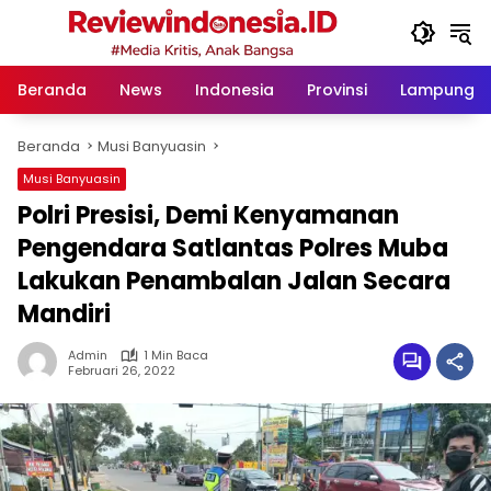
Langsung
ke
konten
Beranda
News
Indonesia
Provinsi
Lampung
Beranda
Musi Banyuasin
Musi Banyuasin
Polri Presisi, Demi Kenyamanan
Pengendara Satlantas Polres Muba
Lakukan Penambalan Jalan Secara
Mandiri
Admin
1 Min Baca
Februari 26, 2022