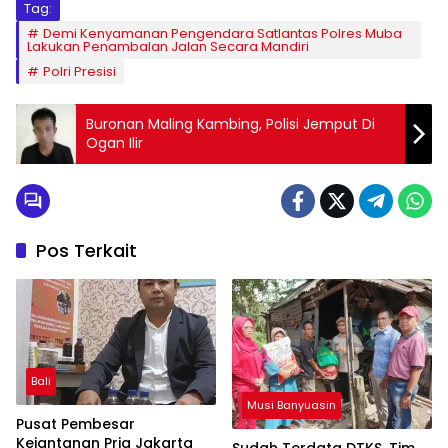
Tag:
Demi Kenyamanan Pengendara Satlantas Polres Muba
Lakukan Penambalan Jalan Secara Mandiri
Polri Presisi
Buronan Maling Kambing, Polisi Jemput Di
Ogan Ilir
Pos Terkait
Bali
Musi Banyuasin
Pusat Pembesar
Kejantanan Pria Jakarta