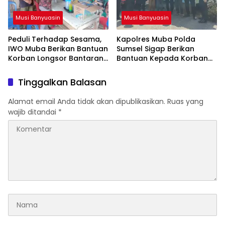
Musi Banyuasin
Musi Banyuasin
Peduli Terhadap Sesama,
Kapolres Muba Polda
IWO Muba Berikan Bantuan
Sumsel Sigap Berikan
Korban Longsor Bantaran
Bantuan Kepada Korban
Sungai Musi
Rumah Longsor di Desa
Bumi Ayu
Tinggalkan Balasan
Alamat email Anda tidak akan dipublikasikan.
Ruas yang
wajib ditandai
*