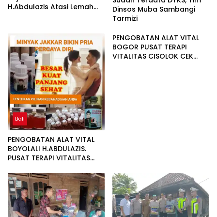
Sudah Terdata DTKS, Tim
H.Abdulazis Atasi Lemah
Dinsos Muba Sambangi
Syahwat Resmi
Tarmizi
PENGOBATAN ALAT VITAL
BOGOR PUSAT TERAPI
VITALITAS CISOLOK CEK
LOKASI 081225545533
Bali
PENGOBATAN ALAT VITAL
BOYOLALI H.ABDULAZIS.
PUSAT TERAPI VITALITAS
SOLO INFO 081277217788