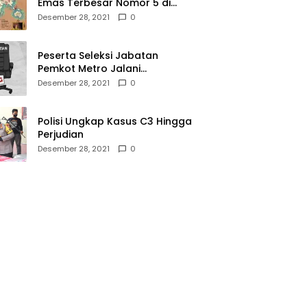
Emas Terbesar Nomor 5 di
Dunia, Ini Lokasinya dari
Desember 28, 2021
0
Sabang hingga Merauke
Peserta Seleksi Jabatan
Pemkot Metro Jalani
Assesment di Mabes Polri
Desember 28, 2021
0
Polisi Ungkap Kasus C3 Hingga
Perjudian
Desember 28, 2021
0