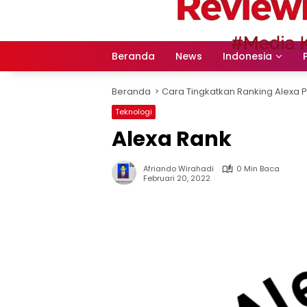
Langsung
ke
konten
Beranda
News
Indonesia
Beranda
Cara Tingkatkan Ranking Alexa 
Teknologi
Alexa Rank
Afriando Wirahadi
0 Min Baca
Februari 20, 2022