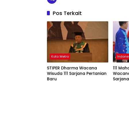
Pos Terkait
Kota Metro
Indone
STIPER Dharma Wacana
111 Mah
Wisuda 111 Sarjana Pertanian
Wacana 
Baru
Sarjan