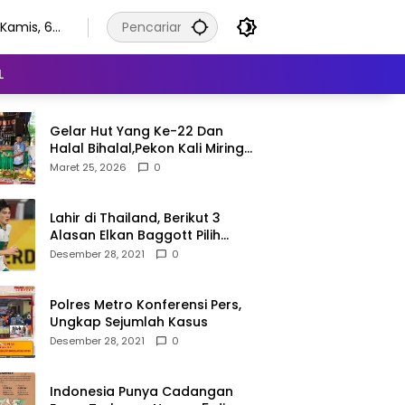
Kamis, 6
Agustus
2026
L
Gelar Hut Yang Ke-22 Dan
Halal Bihalal,Pekon Kali Miring
Semangat Gotong Royong
Maret 25, 2026
0
Lahir di Thailand, Berikut 3
Alasan Elkan Baggott Pilih
Timnas Indonesia
Desember 28, 2021
0
Polres Metro Konferensi Pers,
Ungkap Sejumlah Kasus
Desember 28, 2021
0
Indonesia Punya Cadangan