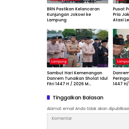
BRN Pastikan Kelancaran
Pusat 
Kunjungan Jokowi ke
Pria Ja
Lampung
Atasi 
Lampung
Lampu
Sambut Hari Kemenangan
Danrem
Danrem Tunaikan Sholat Idul
Peringa
Fitri 1447 H / 2026 M
1447 H
Bersama Keluarga Besar
Puasa 
Korem 043/Gatam dan
XXI/ RI
Tinggalkan Balasan
Masyarakat
Alamat email Anda tidak akan dipublikasi