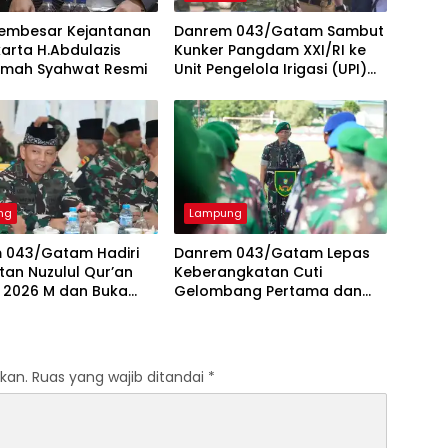
Pembesar Kejantanan
Danrem 043/Gatam Sambut
karta H.Abdulazis
Kunker Pangdam XXI/RI ke
Lemah Syahwat Resmi
Unit Pengelola Irigasi (UPI)
Way Rarem Lampung Utara
ng
Lampung
 043/Gatam Hadiri
Danrem 043/Gatam Lepas
tan Nuzulul Qur’an
Keberangkatan Cuti
/ 2026 M dan Buka
Gelombang Pertama dan
Bersama Pangdam
Berikan Tali Asih
kan.
Ruas yang wajib ditandai
*