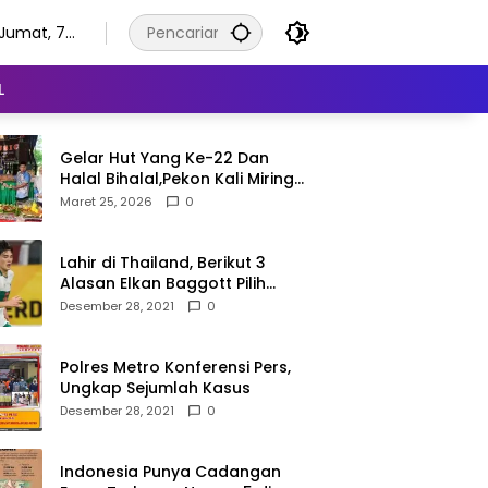
Jumat, 7
Agustus
2026
L
Gelar Hut Yang Ke-22 Dan
Halal Bihalal,Pekon Kali Miring
Semangat Gotong Royong
Maret 25, 2026
0
Lahir di Thailand, Berikut 3
Alasan Elkan Baggott Pilih
Timnas Indonesia
Desember 28, 2021
0
Polres Metro Konferensi Pers,
Ungkap Sejumlah Kasus
Desember 28, 2021
0
Indonesia Punya Cadangan