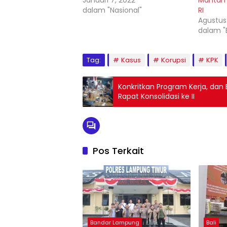
dalam "Nasional"
RI
Agustus 
dalam "
Tag:
Kasus
Korupsi
KPK
Konkritkan Program Kerja, dan
Rapat Konsolidasi ke II
Pos Terkait
Bandar Lampung
Bali