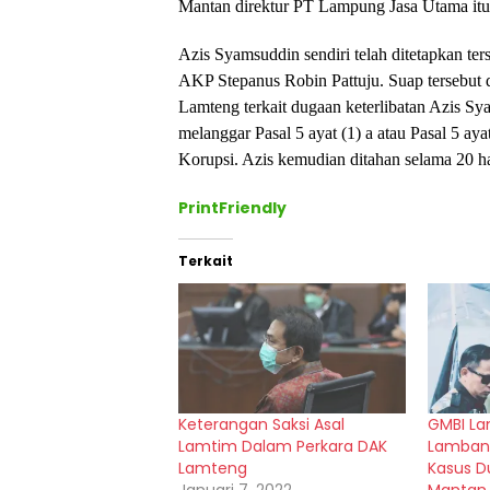
Mantan direktur PT Lampung Jasa Utama itu
Azis Syamsuddin sendiri telah ditetapkan t
AKP Stepanus Robin Pattuju. Suap tersebut 
Lamteng terkait dugaan keterlibatan Azis S
melanggar Pasal 5 ayat (1) a atau Pasal 5 a
Korupsi. Azis kemudian ditahan selama 20 har
PrintFriendly
Terkait
Keterangan Saksi Asal
GMBI La
Lamtim Dalam Perkara DAK
Lamban
Lamteng
Kasus D
Januari 7, 2022
Mantan 