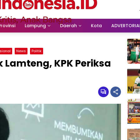
Provinsi
Lampung
Daerah
Kota
ADVERTORIA
sional
News
Politik
k Lamteng, KPK Periksa