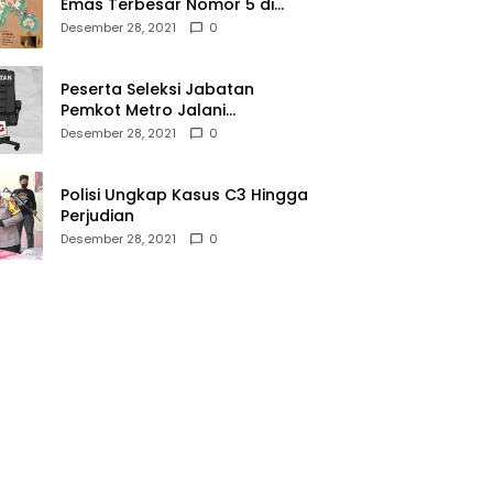
Emas Terbesar Nomor 5 di
Dunia, Ini Lokasinya dari
Desember 28, 2021
0
Sabang hingga Merauke
Peserta Seleksi Jabatan
Pemkot Metro Jalani
Assesment di Mabes Polri
Desember 28, 2021
0
Polisi Ungkap Kasus C3 Hingga
Perjudian
Desember 28, 2021
0