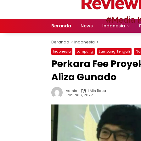
Langsung
ke
konten
Beranda
News
Indonesia
Beranda
Indonesia
Indonesia
Lampung
Lampung Tengah
Na
Perkara Fee Proye
Aliza Gunado
Admin
1 Min Baca
Januari 7, 2022