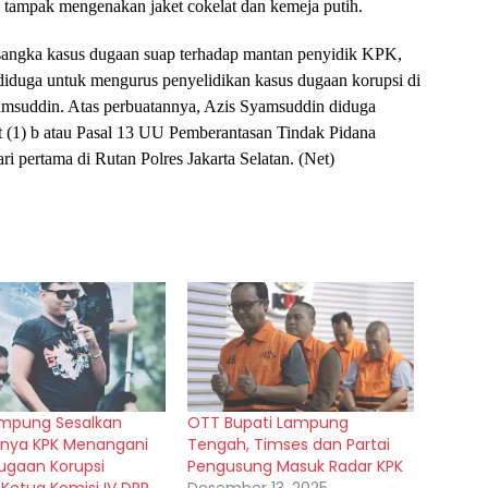
 tampak mengenakan jaket cokelat dan kemeja putih.
ersangka kasus dugaan suap terhadap mantan penyidik KPK,
diduga untuk mengurus penyelidikan kasus dugaan korupsi di
yamsuddin. Atas perbuatannya, Azis Syamsuddin diduga
yat (1) b atau Pasal 13 UU Pemberantasan Tindak Pidana
i pertama di Rutan Polres Jakarta Selatan. (Net)
mpung Sesalkan
OTT Bupati Lampung
nya KPK Menangani
Tengah, Timses dan Partai
ugaan Korupsi
Pengusung Masuk Radar KPK
Ketua Komisi IV DPR
Desember 13, 2025