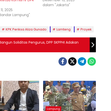
dalam "Jakarta"
11, 2025
Bandar Lampung"
KPK Periksa Aliza Gunado
Lamteng
Proyek
 Bangun Soliditas Pengurus, DPP SKPPHI Adakan
Lampung