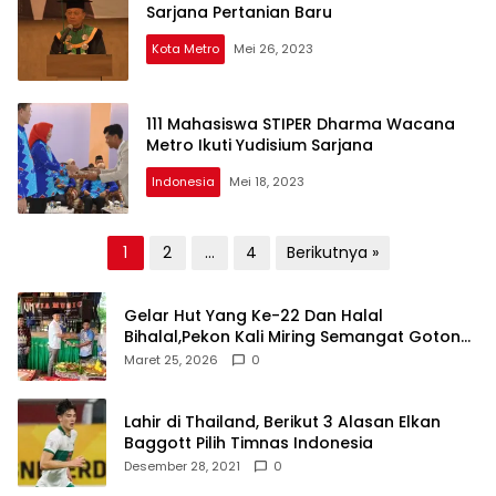
Sarjana Pertanian Baru
Kota Metro
Mei 26, 2023
111 Mahasiswa STIPER Dharma Wacana
Metro Ikuti Yudisium Sarjana
Indonesia
Mei 18, 2023
Paginasi
1
2
…
4
Berikutnya »
pos
Gelar Hut Yang Ke-22 Dan Halal
Bihalal,Pekon Kali Miring Semangat Gotong
Royong
Maret 25, 2026
0
Lahir di Thailand, Berikut 3 Alasan Elkan
Baggott Pilih Timnas Indonesia
Desember 28, 2021
0