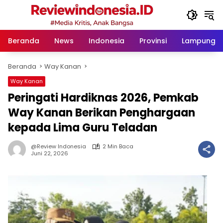
Langsung
ke
konten
Beranda
News
Indonesia
Provinsi
Lampung
Beranda
Way Kanan
Way Kanan
Peringati Hardiknas 2026, Pemkab
Way Kanan Berikan Penghargaan
kepada Lima Guru Teladan
@Review Indonesia
2 Min Baca
Juni 22, 2026