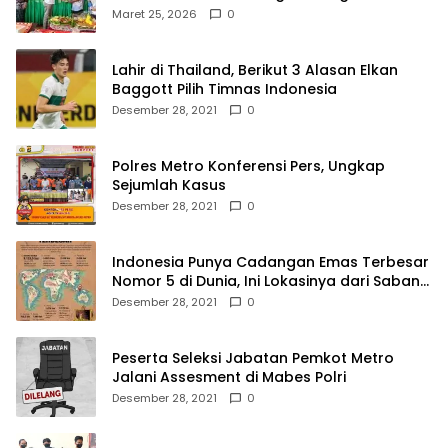
Royong
Maret 25, 2026
0
Lahir di Thailand, Berikut 3 Alasan Elkan
Baggott Pilih Timnas Indonesia
Desember 28, 2021
0
Polres Metro Konferensi Pers, Ungkap
Sejumlah Kasus
Desember 28, 2021
0
Indonesia Punya Cadangan Emas Terbesar
Nomor 5 di Dunia, Ini Lokasinya dari Sabang
hingga Merauke
Desember 28, 2021
0
Peserta Seleksi Jabatan Pemkot Metro
Jalani Assesment di Mabes Polri
Desember 28, 2021
0