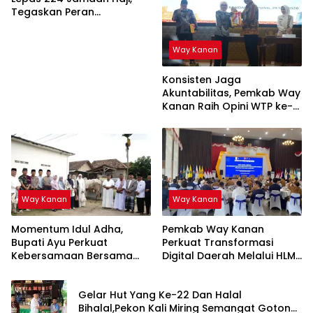
Tegaskan Peran
Pemerintah dalam
Pelayanan Ibadah
Way Kanan
Konsisten Jaga
Akuntabilitas, Pemkab Way
Kanan Raih Opini WTP ke-
16 Secara Berturut-turut
Way Kanan
Way Kanan
Momentum Idul Adha,
Pemkab Way Kanan
Bupati Ayu Perkuat
Perkuat Transformasi
Kebersamaan Bersama
Digital Daerah Melalui HLM
Masyarakat Bumi Agung
TP2DD Provinsi Lampung
Gelar Hut Yang Ke-22 Dan Halal
Bihalal,Pekon Kali Miring Semangat Gotong