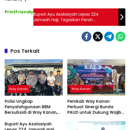
PrintFriendly
Bupati Ayu Asalasiyah Lepas 224
Jamaah Haji, Tegaskan Peran
Pemerintah dalam Pelayanan Ibadah
Pos Terkait
Way Kanan
Way Kanan
Polisi Ungkap
Pemkab Way Kanan
Penyalahgunaan BBM
Perkuat Sinergi Bunda
Bersubsidi di Way Kanan,
PAUD untuk Dukung Wajib
Satu Tersangka
Belajar 13 Tahun
Diamankan
Bupati Ayu Asalasiyah
Lepas 224 Jamaah Haji,