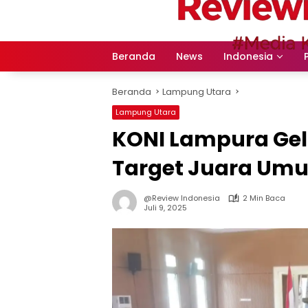
Langsung
ke
konten
Beranda
News
Indonesia
Beranda
Lampung Utara
Lampung Utara
KONI Lampura Gel
Target Juara Umu
@Review Indonesia
2 Min Baca
Juli 9, 2025