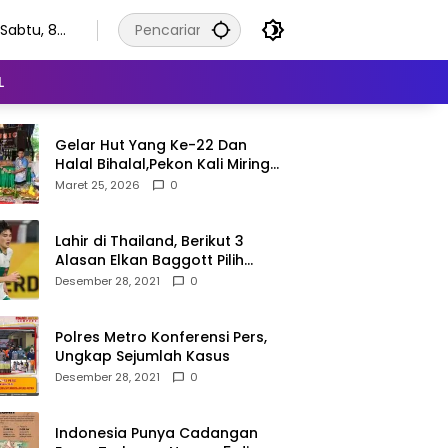
Sabtu, 8
Agustus
2026
L
Gelar Hut Yang Ke-22 Dan
Halal Bihalal,Pekon Kali Miring
Semangat Gotong Royong
Maret 25, 2026
0
Lahir di Thailand, Berikut 3
Alasan Elkan Baggott Pilih
Timnas Indonesia
Desember 28, 2021
0
Polres Metro Konferensi Pers,
Ungkap Sejumlah Kasus
Desember 28, 2021
0
Indonesia Punya Cadangan