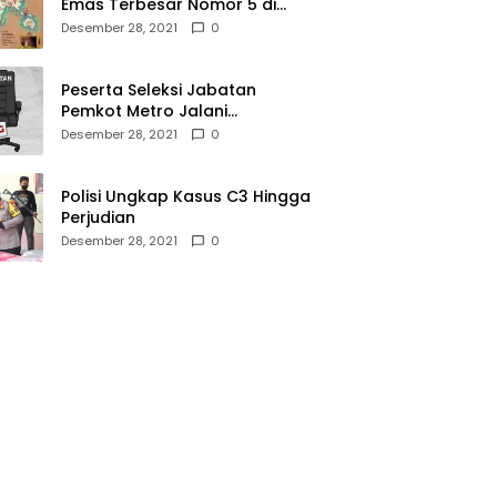
Emas Terbesar Nomor 5 di
Dunia, Ini Lokasinya dari
Desember 28, 2021
0
Sabang hingga Merauke
Peserta Seleksi Jabatan
Pemkot Metro Jalani
Assesment di Mabes Polri
Desember 28, 2021
0
Polisi Ungkap Kasus C3 Hingga
Perjudian
Desember 28, 2021
0