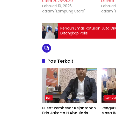
Utara 2026-2030
Dilantik
Februari 10, 2026
Februari
dalam "Lampung Utara"
dalam "
Pencuri Emas Ratusan Juta Di
Ditangkap Polisi
Pos Terkait
Bali
Lampun
Pusat Pembesar Kejantanan
Pengur
Pria Jakarta H.Abdulazis
Masa B