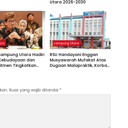
Utara 2026-2030
sia
Lampung Utara
Lampung Utara Hadiri
RSU Handayani Enggan
 Kebudayaan dan
Musyawarah Mufakat Atas
itmen Tingkatkan
Dugaan Malapraktik, Korban
n Budaya Lokal
Segera Lapor APH
kan.
Ruas yang wajib ditandai
*