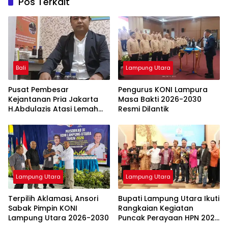
Pos Terkait
Bali
Lampung Utara
Pusat Pembesar
Pengurus KONI Lampura
Kejantanan Pria Jakarta
Masa Bakti 2026-2030
H.Abdulazis Atasi Lemah
Resmi Dilantik
Syahwat Resmi
Lampung Utara
Lampung Utara
Terpilih Aklamasi, Ansori
Bupati Lampung Utara Ikuti
Sabak Pimpin KONI
Rangkaian Kegiatan
Lampung Utara 2026-2030
Puncak Perayaan HPN 2026
di Banten