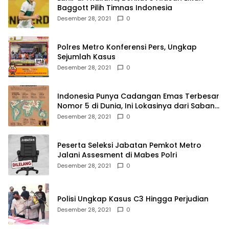
Baggott Pilih Timnas Indonesia
Desember 28, 2021
0
Polres Metro Konferensi Pers, Ungkap
Sejumlah Kasus
Desember 28, 2021
0
Indonesia Punya Cadangan Emas Terbesar
Nomor 5 di Dunia, Ini Lokasinya dari Sabang
hingga Merauke
Desember 28, 2021
0
Peserta Seleksi Jabatan Pemkot Metro
Jalani Assesment di Mabes Polri
Desember 28, 2021
0
Polisi Ungkap Kasus C3 Hingga Perjudian
Desember 28, 2021
0