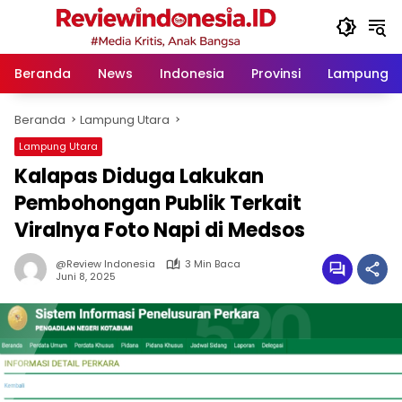
Langsung
ke
konten
Beranda
News
Indonesia
Provinsi
Lampung
Beranda
Lampung Utara
Lampung Utara
Kalapas Diduga Lakukan
Pembohongan Publik Terkait
Viralnya Foto Napi di Medsos
@Review Indonesia
3 Min Baca
Juni 8, 2025