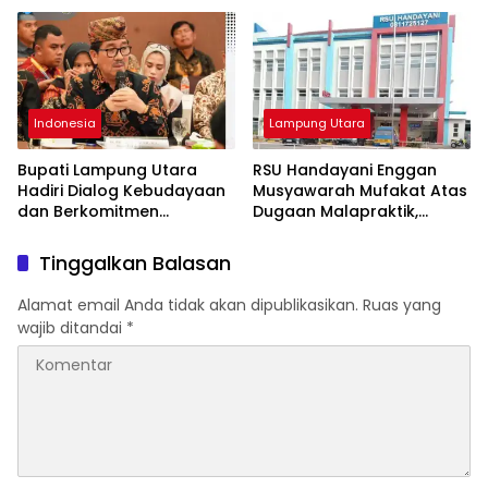
Indonesia
Lampung Utara
Bupati Lampung Utara
RSU Handayani Enggan
Hadiri Dialog Kebudayaan
Musyawarah Mufakat Atas
dan Berkomitmen
Dugaan Malapraktik,
Tingkatkan Warisan
Korban Segera Lapor APH
Budaya Lokal
Tinggalkan Balasan
Alamat email Anda tidak akan dipublikasikan.
Ruas yang
wajib ditandai
*