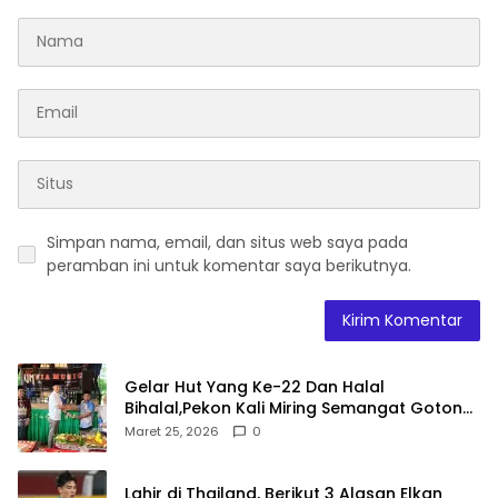
Simpan nama, email, dan situs web saya pada
peramban ini untuk komentar saya berikutnya.
Gelar Hut Yang Ke-22 Dan Halal
Bihalal,Pekon Kali Miring Semangat Gotong
Royong
Maret 25, 2026
0
Lahir di Thailand, Berikut 3 Alasan Elkan