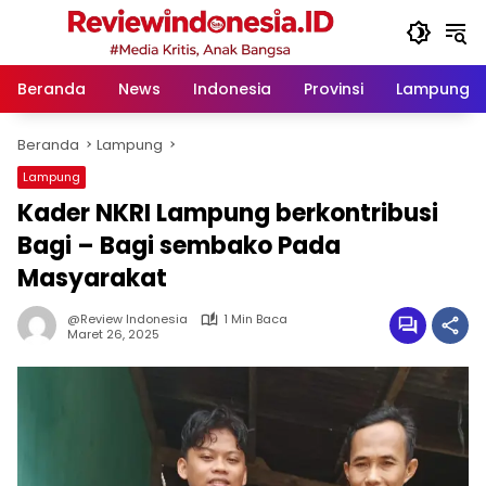
Langsung
ke
konten
Beranda
News
Indonesia
Provinsi
Lampung
Beranda
Lampung
Lampung
Kader NKRI Lampung berkontribusi
Bagi – Bagi sembako Pada
Masyarakat
@Review Indonesia
1 Min Baca
Maret 26, 2025