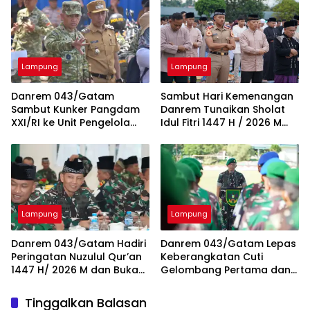
Lampung
Lampung
Danrem 043/Gatam
Sambut Hari Kemenangan
Sambut Kunker Pangdam
Danrem Tunaikan Sholat
XXI/RI ke Unit Pengelola
Idul Fitri 1447 H / 2026 M
Irigasi (UPI) Way Rarem
Bersama Keluarga Besar
Lampung Utara
Korem 043/Gatam dan
Masyarakat
Lampung
Lampung
Danrem 043/Gatam Hadiri
Danrem 043/Gatam Lepas
Peringatan Nuzulul Qur’an
Keberangkatan Cuti
1447 H/ 2026 M dan Buka
Gelombang Pertama dan
Puasa Bersama Pangdam
Berikan Tali Asih
XXI/ RI
Tinggalkan Balasan