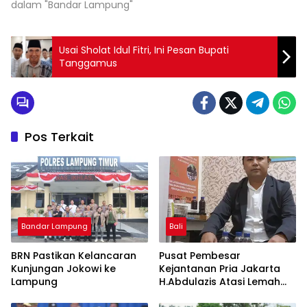
dalam "Bandar Lampung"
Usai Sholat Idul Fitri, Ini Pesan Bupati
Tanggamus
Pos Terkait
Bandar Lampung
Bali
BRN Pastikan Kelancaran
Pusat Pembesar
Kunjungan Jokowi ke
Kejantanan Pria Jakarta
Lampung
H.Abdulazis Atasi Lemah
Syahwat Resmi