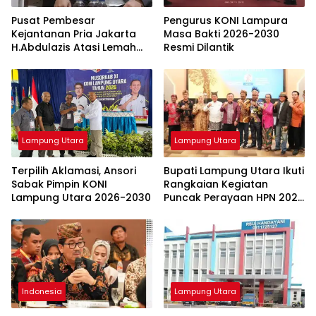
Pusat Pembesar
Pengurus KONI Lampura
Kejantanan Pria Jakarta
Masa Bakti 2026-2030
H.Abdulazis Atasi Lemah
Resmi Dilantik
Syahwat Resmi
Lampung Utara
Lampung Utara
Terpilih Aklamasi, Ansori
Bupati Lampung Utara Ikuti
Sabak Pimpin KONI
Rangkaian Kegiatan
Lampung Utara 2026-2030
Puncak Perayaan HPN 2026
di Banten
Indonesia
Lampung Utara