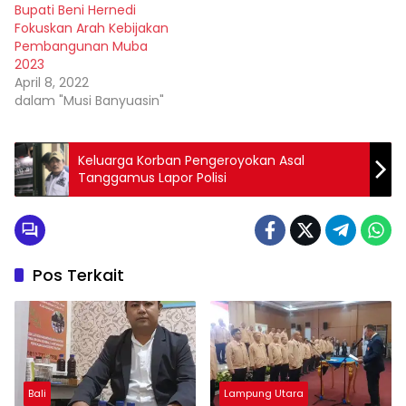
Bupati Beni Hernedi
Fokuskan Arah Kebijakan
Pembangunan Muba
2023
April 8, 2022
dalam "Musi Banyuasin"
Keluarga Korban Pengeroyokan Asal
Tanggamus Lapor Polisi
Pos Terkait
Bali
Lampung Utara