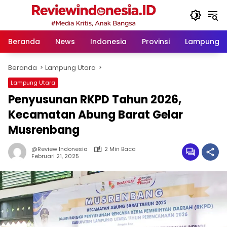
Langsung
ke
konten
Beranda
News
Indonesia
Provinsi
Lampung
Beranda
Lampung Utara
Lampung Utara
Penyusunan RKPD Tahun 2026,
Kecamatan Abung Barat Gelar
Musrenbang
@Review Indonesia
2 Min Baca
Februari 21, 2025