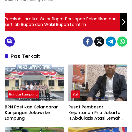
Pemkab Lamtim Gelar Rapat Persiapan Pelantikan dan
sertijab Bupati dan Wakil Bupati Lamtim
Pos Terkait
Bandar Lampung
Bali
BRN Pastikan Kelancaran
Pusat Pembesar
Kunjungan Jokowi ke
Kejantanan Pria Jakarta
Lampung
H.Abdulazis Atasi Lemah
Syahwat Resmi