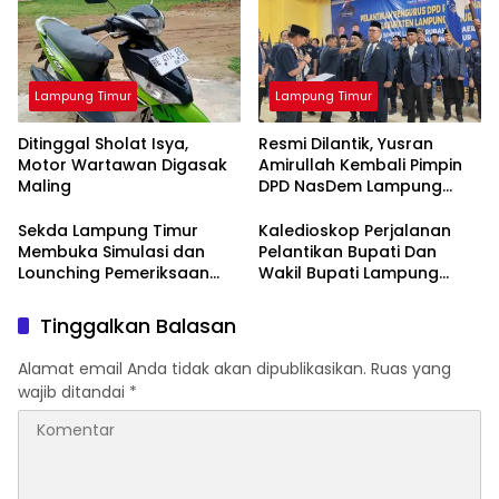
Lampung Timur
Lampung Timur
Ditinggal Sholat Isya,
Resmi Dilantik, Yusran
Motor Wartawan Digasak
Amirullah Kembali Pimpin
Maling
DPD NasDem Lampung
Timur
Sekda Lampung Timur
Kaledioskop Perjalanan
Membuka Simulasi dan
Pelantikan Bupati Dan
Lounching Pemeriksaan
Wakil Bupati Lampung
Kesehatan Gratis
Timur Priode 2025–2030
Tinggalkan Balasan
Alamat email Anda tidak akan dipublikasikan.
Ruas yang
wajib ditandai
*