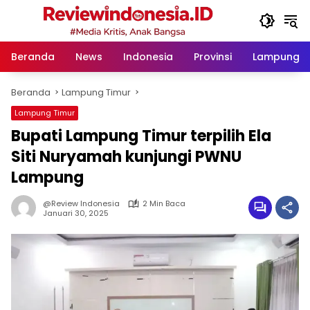
Langsung
ke
konten
Beranda
News
Indonesia
Provinsi
Lampung
Beranda
Lampung Timur
Lampung Timur
Bupati Lampung Timur terpilih Ela
Siti Nuryamah kunjungi PWNU
Lampung
@Review Indonesia
2 Min Baca
Januari 30, 2025