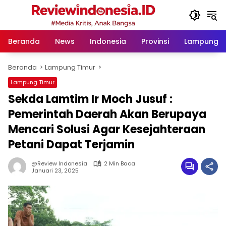
Langsung
ke
konten
Beranda
News
Indonesia
Provinsi
Lampung
Beranda
Lampung Timur
Lampung Timur
Sekda Lamtim Ir Moch Jusuf :
Pemerintah Daerah Akan Berupaya
Mencari Solusi Agar Kesejahteraan
Petani Dapat Terjamin
@Review Indonesia
2 Min Baca
Januari 23, 2025