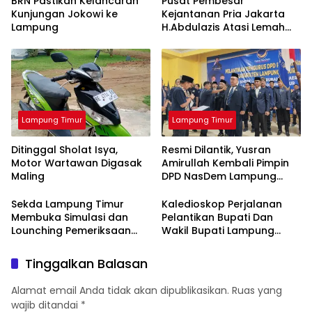
BRN Pastikan Kelancaran
Pusat Pembesar
Kunjungan Jokowi ke
Kejantanan Pria Jakarta
Lampung
H.Abdulazis Atasi Lemah
Syahwat Resmi
Lampung Timur
Lampung Timur
Ditinggal Sholat Isya,
Resmi Dilantik, Yusran
Motor Wartawan Digasak
Amirullah Kembali Pimpin
Maling
DPD NasDem Lampung
Timur
Sekda Lampung Timur
Kaledioskop Perjalanan
Membuka Simulasi dan
Pelantikan Bupati Dan
Lounching Pemeriksaan
Wakil Bupati Lampung
Kesehatan Gratis
Timur Priode 2025–2030
Tinggalkan Balasan
Alamat email Anda tidak akan dipublikasikan.
Ruas yang
wajib ditandai
*