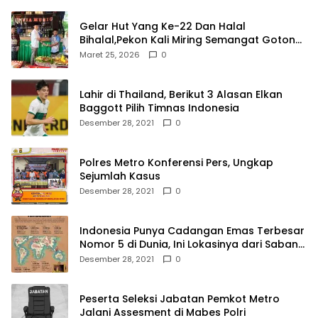
Gelar Hut Yang Ke-22 Dan Halal
Bihalal,Pekon Kali Miring Semangat Gotong
Royong
Maret 25, 2026
0
Lahir di Thailand, Berikut 3 Alasan Elkan
Baggott Pilih Timnas Indonesia
Desember 28, 2021
0
Polres Metro Konferensi Pers, Ungkap
Sejumlah Kasus
Desember 28, 2021
0
Indonesia Punya Cadangan Emas Terbesar
Nomor 5 di Dunia, Ini Lokasinya dari Sabang
hingga Merauke
Desember 28, 2021
0
Peserta Seleksi Jabatan Pemkot Metro
Jalani Assesment di Mabes Polri