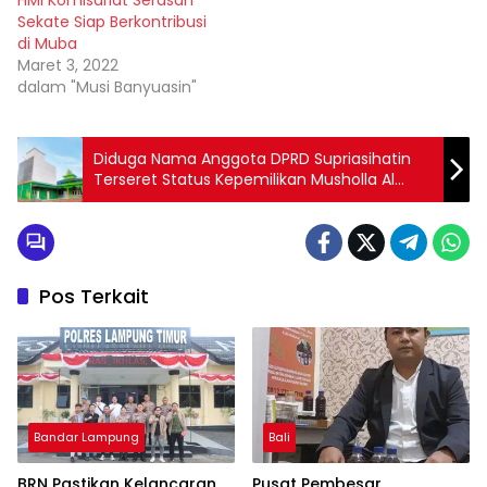
Sekate Siap Berkontribusi
di Muba
Maret 3, 2022
dalam "Musi Banyuasin"
Diduga Nama Anggota DPRD Supriasihatin
Terseret Status Kepemilikan Musholla Al
Malik
Pos Terkait
Bandar Lampung
Bali
BRN Pastikan Kelancaran
Pusat Pembesar