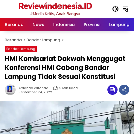
Langsung
ke
konten
Beranda
News
Indonesia
Provinsi
Lampung
Beranda
Bandar Lampung
Bandar Lampung
HMI Komisariat Dakwah Menggugat
Konferensi HMI Cabang Bandar
Lampung Tidak Sesuai Konstitusi
Afriando Wirahadi
5 Min Baca
September 24, 2022