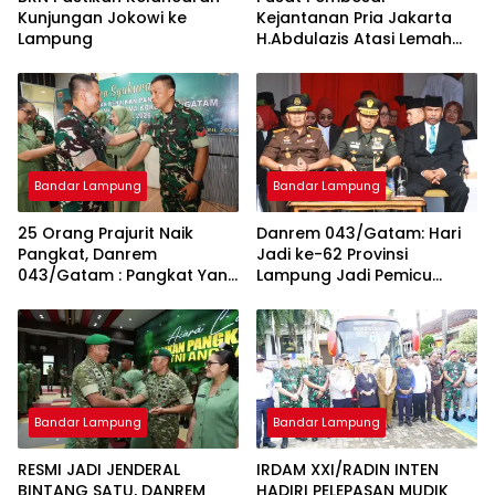
Kunjungan Jokowi ke
Kejantanan Pria Jakarta
Lampung
H.Abdulazis Atasi Lemah
Syahwat Resmi
Bandar Lampung
Bandar Lampung
25 Orang Prajurit Naik
Danrem 043/Gatam: Hari
Pangkat, Danrem
Jadi ke-62 Provinsi
043/Gatam : Pangkat Yang
Lampung Jadi Pemicu
Disandang Harus Diikuti
Energi Positif
Dengan Peningkatan
Pembangunan
Kualitas Diri
Bandar Lampung
Bandar Lampung
RESMI JADI JENDERAL
IRDAM XXI/RADIN INTEN
BINTANG SATU, DANREM
HADIRI PELEPASAN MUDIK