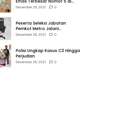
Emas Terbesar Nomor 5 di
Dunia, Ini Lokasinya dari
Desember 28, 2021
0
Sabang hingga Merauke
Peserta Seleksi Jabatan
Pemkot Metro Jalani
Assesment di Mabes Polri
Desember 28, 2021
0
Polisi Ungkap Kasus C3 Hingga
Perjudian
Desember 28, 2021
0