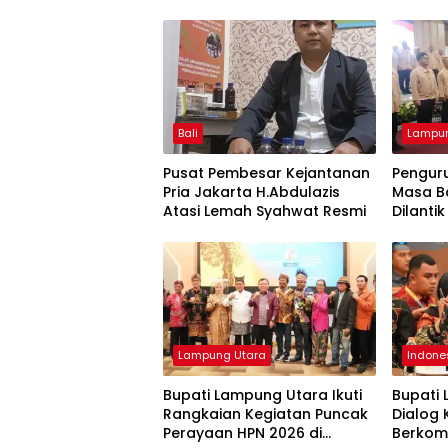
Bali
Lampun
Pusat Pembesar Kejantanan
Pengur
Pria Jakarta H.Abdulazis
Masa B
Atasi Lemah Syahwat Resmi
Dilantik
Lampung Utara
Indone
Bupati Lampung Utara Ikuti
Bupati 
Rangkaian Kegiatan Puncak
Dialog
Perayaan HPN 2026 di
Berkom