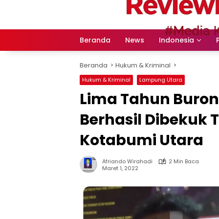
Langsung
ke
konten
Beranda
News
Indonesia
Beranda
Hukum & Kriminal
Hukum & Kriminal
Lampung Utara
Lima Tahun Buron
Berhasil Dibekuk 
Kotabumi Utara
Afriando Wirahadi
2 Min Baca
Maret 1, 2022