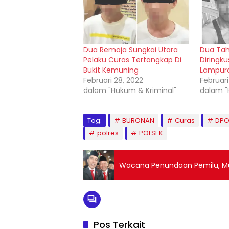
Dua Remaja Sungkai Utara
Dua Tah
Pelaku Curas Tertangkap Di
Diringku
Bukit Kemuning
Lampur
Februari 28, 2022
Februari
dalam "Hukum & Kriminal"
dalam "
Tag:
BURONAN
Curas
DP
polres
POLSEK
Wacana Penundaan Pemilu, Muk
Pos Terkait