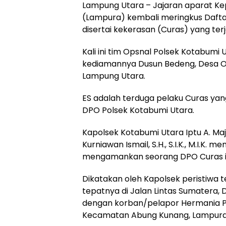
Lampung Utara – Jajaran aparat Kep
(Lampura) kembali meringkus Dafta
disertai kekerasan (Curas) yang terj
Kali ini tim Opsnal Polsek Kotabumi
kediamannya Dusun Bedeng, Desa O
Lampung Utara.
ES adalah terduga pelaku Curas yan
DPO Polsek Kotabumi Utara.
Kapolsek Kotabumi Utara Iptu A. Ma
Kurniawan Ismail, S.H., S.I.K., M.I.
mengamankan seorang DPO Curas inisi
Dikatakan oleh Kapolsek peristiwa te
tepatnya di Jalan Lintas Sumatera,
dengan korban/pelapor Hermania P
Kecamatan Abung Kunang, Lampura. S