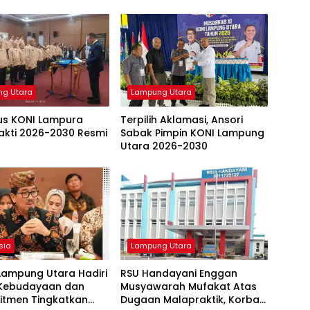
g Utara
Lampung Utara
us KONI Lampura
Terpilih Aklamasi, Ansori
akti 2026-2030 Resmi
Sabak Pimpin KONI Lampung
Utara 2026-2030
sia
Lampung Utara
Lampung Utara Hadiri
RSU Handayani Enggan
 Kebudayaan dan
Musyawarah Mufakat Atas
itmen Tingkatkan
Dugaan Malapraktik, Korban