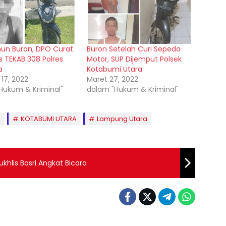
un Buron, DPO Curat
Buron Setelah Curi Sepeda
s TEKAB 308 Polres
Motor, SUP Dijemput Polsek
a
Kotabumi Utara
 17, 2022
Maret 27, 2022
Hukum & Kriminal"
dalam "Hukum & Kriminal"
O
KOTABUMI UTARA
Lampung Utara
hlis Basri Angkat Bicara