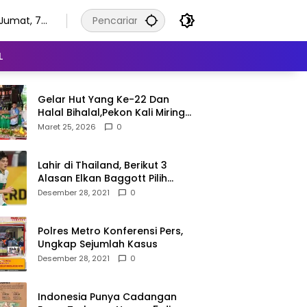
Jumat, 7
Agustus
2026
L
Gelar Hut Yang Ke-22 Dan
Halal Bihalal,Pekon Kali Miring
Semangat Gotong Royong
Maret 25, 2026
0
Lahir di Thailand, Berikut 3
Alasan Elkan Baggott Pilih
Timnas Indonesia
Desember 28, 2021
0
Polres Metro Konferensi Pers,
Ungkap Sejumlah Kasus
Desember 28, 2021
0
Indonesia Punya Cadangan