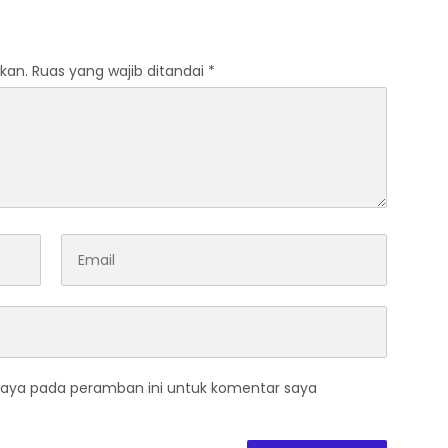
n Budaya Lokal
Segera Lapor APH
kan.
Ruas yang wajib ditandai
*
saya pada peramban ini untuk komentar saya