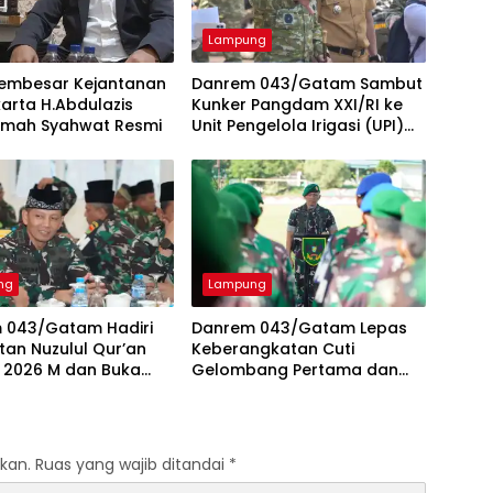
Lampung
Pembesar Kejantanan
Danrem 043/Gatam Sambut
karta H.Abdulazis
Kunker Pangdam XXI/RI ke
Lemah Syahwat Resmi
Unit Pengelola Irigasi (UPI)
Way Rarem Lampung Utara
ng
Lampung
 043/Gatam Hadiri
Danrem 043/Gatam Lepas
tan Nuzulul Qur’an
Keberangkatan Cuti
/ 2026 M dan Buka
Gelombang Pertama dan
Bersama Pangdam
Berikan Tali Asih
kan.
Ruas yang wajib ditandai
*