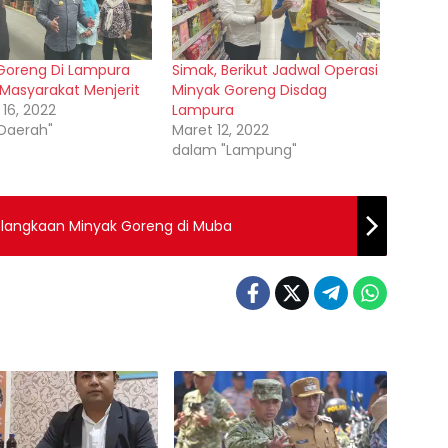
Goreng Di Lampura
Simak, Berikut Jadwal Operasi
 Masyarakat Menjerit
Minyak Goreng Disdag
 16, 2022
Lampura
Daerah"
Maret 12, 2022
dalam "Lampung"
Kelangkaan Minyak Goreng di Muba