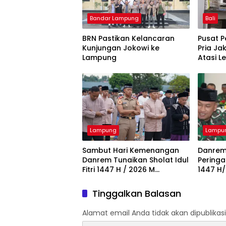
Bandar Lampung
Bali
BRN Pastikan Kelancaran
Pusat 
Kunjungan Jokowi ke
Pria Ja
Lampung
Atasi 
Lampung
Lampu
Sambut Hari Kemenangan
Danrem
Danrem Tunaikan Sholat Idul
Peringa
Fitri 1447 H / 2026 M
1447 H
Bersama Keluarga Besar
Puasa 
Korem 043/Gatam dan
XXI/ RI
Tinggalkan Balasan
Masyarakat
Alamat email Anda tidak akan dipublikasi