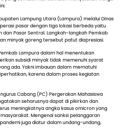
ni.
Kabupaten Lampung Utara (Lampura) melalui Dinas
rasi pasar dengan tiga lokasi berbeda yaitu
n dan Pasar Sentral. Langkah-langkah Pemkab
n minyak goreng tersebut patut diapresiasi.
 Pemkab Lampura dalam hal menentukan
ikan subsidi minyak tidak memenuhi syarat
yang ada. Yakni imbauan dalam mematuhi
diperhatikan, karena dalam proses kegiatan
Pengurus Cabang (PC) Pergerakan Mahasiswa
atakan seharusnya dapat di pikirkan dan
t terus meningkatnya angka kasus omicron yang
n masyarakat. Mengenai sanksi pelanggaran
pandemi juga diatur dalam undang-undang,