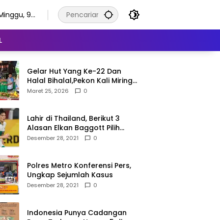
Minggu, 9
Agustus
2026
L
Gelar Hut Yang Ke-22 Dan
Halal Bihalal,Pekon Kali Miring
Semangat Gotong Royong
Maret 25, 2026
0
Lahir di Thailand, Berikut 3
Alasan Elkan Baggott Pilih
Timnas Indonesia
Desember 28, 2021
0
Polres Metro Konferensi Pers,
Ungkap Sejumlah Kasus
Desember 28, 2021
0
Indonesia Punya Cadangan