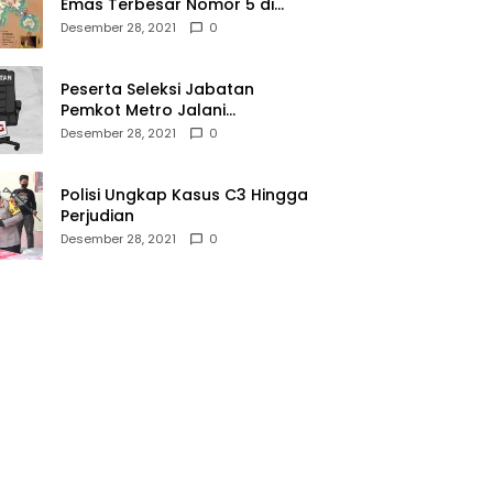
Emas Terbesar Nomor 5 di
Dunia, Ini Lokasinya dari
Desember 28, 2021
0
Sabang hingga Merauke
Peserta Seleksi Jabatan
Pemkot Metro Jalani
Assesment di Mabes Polri
Desember 28, 2021
0
Polisi Ungkap Kasus C3 Hingga
Perjudian
Desember 28, 2021
0