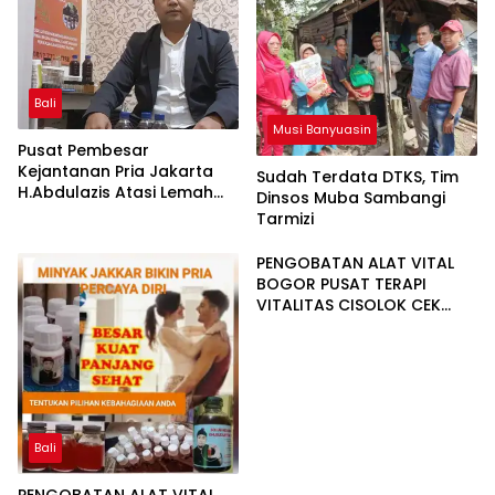
Bali
Musi Banyuasin
Pusat Pembesar
Kejantanan Pria Jakarta
Sudah Terdata DTKS, Tim
H.Abdulazis Atasi Lemah
Dinsos Muba Sambangi
Syahwat Resmi
Tarmizi
PENGOBATAN ALAT VITAL
BOGOR PUSAT TERAPI
VITALITAS CISOLOK CEK
LOKASI 081225545533
Bali