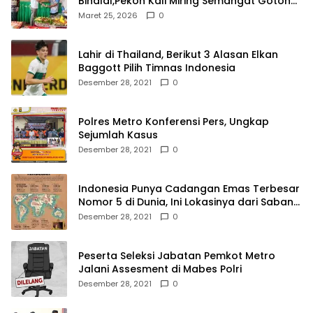
Bihalal,Pekon Kali Miring Semangat Gotong
Royong
Maret 25, 2026
0
Lahir di Thailand, Berikut 3 Alasan Elkan
Baggott Pilih Timnas Indonesia
Desember 28, 2021
0
Polres Metro Konferensi Pers, Ungkap
Sejumlah Kasus
Desember 28, 2021
0
Indonesia Punya Cadangan Emas Terbesar
Nomor 5 di Dunia, Ini Lokasinya dari Sabang
hingga Merauke
Desember 28, 2021
0
Peserta Seleksi Jabatan Pemkot Metro
Jalani Assesment di Mabes Polri
Desember 28, 2021
0