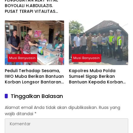
PENGOBATAN ALAT VITAL
BOYOLALI H.ABDULAZIS.
PUSAT TERAPI VITALITAS
SOLO INFO 081277217788
Musi Banyuasin
Musi Banyuasin
Peduli Terhadap Sesama,
Kapolres Muba Polda
IWO Muba Berikan Bantuan
Sumsel Sigap Berikan
Korban Longsor Bantaran
Bantuan Kepada Korban
Sungai Musi
Rumah Longsor di Desa
Bumi Ayu
Tinggalkan Balasan
Alamat email Anda tidak akan dipublikasikan.
Ruas yang
wajib ditandai
*