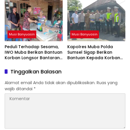
Musi Banyuasin
Musi Banyuasin
Peduli Terhadap Sesama,
Kapolres Muba Polda
IWO Muba Berikan Bantuan
Sumsel Sigap Berikan
Korban Longsor Bantaran
Bantuan Kepada Korban
Sungai Musi
Rumah Longsor di Desa
Bumi Ayu
Tinggalkan Balasan
Alamat email Anda tidak akan dipublikasikan.
Ruas yang
wajib ditandai
*