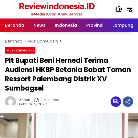
Langsung
ke
konten
Beranda
News
Indonesia
Provinsi
Lampung
Beranda
Musi Banyuasin
Musi Banyuasin
Plt Bupati Beni Hernedi Terima
Audiensi HKBP Betania Babat Toman
Ressort Palembang Distrik XV
Sumbagsel
Admin
2 Min Baca
Februari 9, 2022