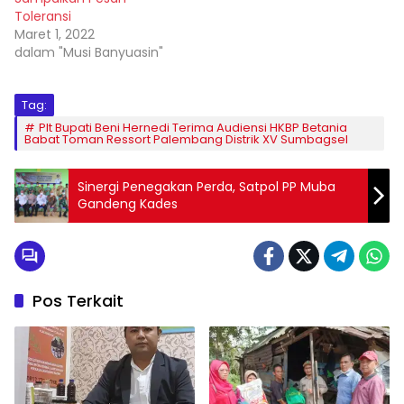
Toleransi
Maret 1, 2022
dalam "Musi Banyuasin"
Tag:
Plt Bupati Beni Hernedi Terima Audiensi HKBP Betania
Babat Toman Ressort Palembang Distrik XV Sumbagsel
Sinergi Penegakan Perda, Satpol PP Muba
Gandeng Kades
Pos Terkait