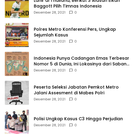
Lahir di Thailand, Berikut 3 Alasan Elkan
Baggott Pilih Timnas Indonesia
Desember 28, 2021
0
Polres Metro Konferensi Pers, Ungkap
Sejumlah Kasus
Desember 28, 2021
0
Indonesia Punya Cadangan Emas Terbesar
Nomor 5 di Dunia, Ini Lokasinya dari Sabang
hingga Merauke
Desember 28, 2021
0
Peserta Seleksi Jabatan Pemkot Metro
Jalani Assesment di Mabes Polri
Desember 28, 2021
0
Polisi Ungkap Kasus C3 Hingga Perjudian
Desember 28, 2021
0