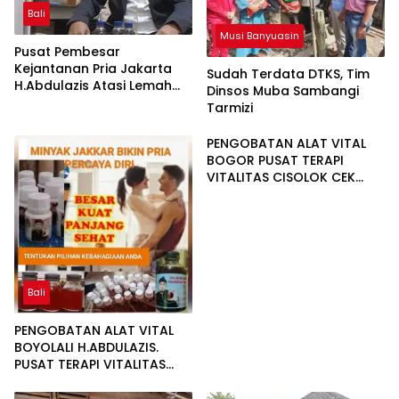
Bali
Musi Banyuasin
Pusat Pembesar
Kejantanan Pria Jakarta
Sudah Terdata DTKS, Tim
H.Abdulazis Atasi Lemah
Dinsos Muba Sambangi
Syahwat Resmi
Tarmizi
PENGOBATAN ALAT VITAL
BOGOR PUSAT TERAPI
VITALITAS CISOLOK CEK
LOKASI 081225545533
Bali
PENGOBATAN ALAT VITAL
BOYOLALI H.ABDULAZIS.
PUSAT TERAPI VITALITAS
SOLO INFO 081277217788