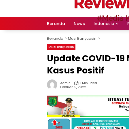
Langsung
ke
konten
Beranda
News
Indonesia
Beranda
Musi Banyuasin
Musi Banyuasin
Update COVID-19 
Kasus Positif
Admin
1 Min Baca
Februari 5, 2022