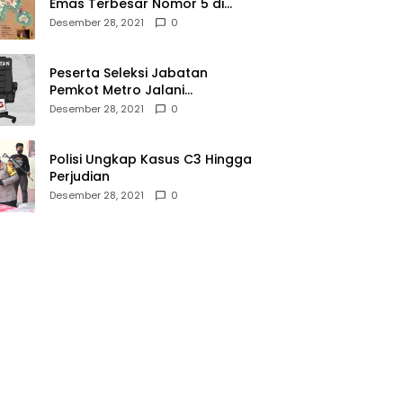
Emas Terbesar Nomor 5 di
Dunia, Ini Lokasinya dari
Desember 28, 2021
0
Sabang hingga Merauke
Peserta Seleksi Jabatan
Pemkot Metro Jalani
Assesment di Mabes Polri
Desember 28, 2021
0
Polisi Ungkap Kasus C3 Hingga
Perjudian
Desember 28, 2021
0