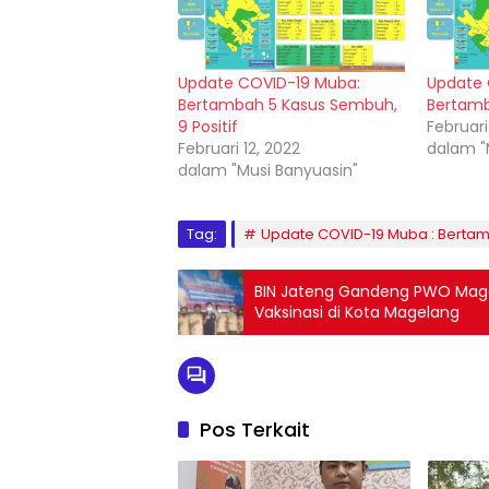
Update COVID-19 Muba:
Update 
Bertambah 5 Kasus Sembuh,
Bertamb
9 Positif
Februari
Februari 12, 2022
dalam "
dalam "Musi Banyuasin"
Tag:
Update COVID-19 Muba : Bertamb
BIN Jateng Gandeng PWO Mage
Vaksinasi di Kota Magelang
Pos Terkait