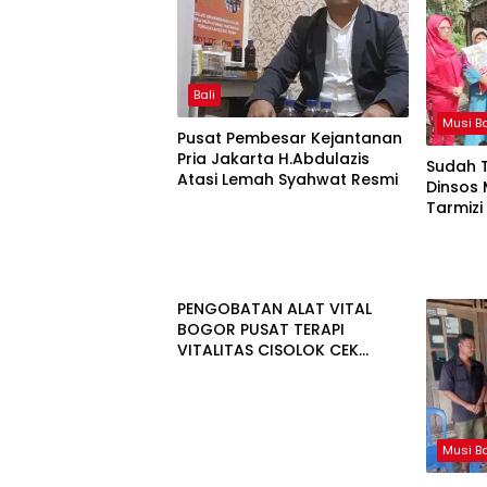
Bali
Musi B
Pusat Pembesar Kejantanan
Pria Jakarta H.Abdulazis
Sudah 
Atasi Lemah Syahwat Resmi
Dinsos
Tarmiz
PENGOBATAN ALAT VITAL
BOGOR PUSAT TERAPI
VITALITAS CISOLOK CEK
LOKASI 081225545533
Musi B