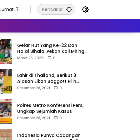
Jumat, 7
Agustus
2026
L
Gelar Hut Yang Ke-22 Dan
Halal Bihalal,Pekon Kali Miring
Semangat Gotong Royong
Maret 25, 2026
0
Lahir di Thailand, Berikut 3
Alasan Elkan Baggott Pilih
Timnas Indonesia
Desember 28, 2021
0
Polres Metro Konferensi Pers,
Ungkap Sejumlah Kasus
Desember 28, 2021
0
Indonesia Punya Cadangan