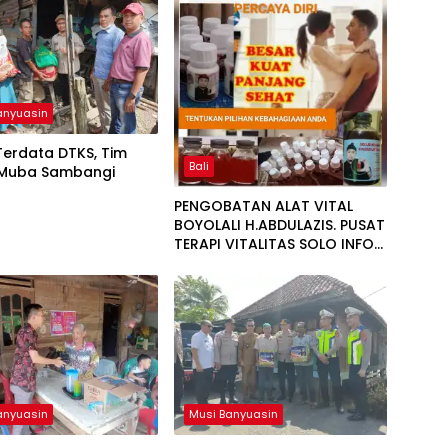
anyuasin
Terdata DTKS, Tim
Bali
 Muba Sambangi
i
PENGOBATAN ALAT VITAL
BOYOLALI H.ABDULAZIS. PUSAT
TERAPI VITALITAS SOLO INFO
081277217788
anyuasin
Musi Banyuasin