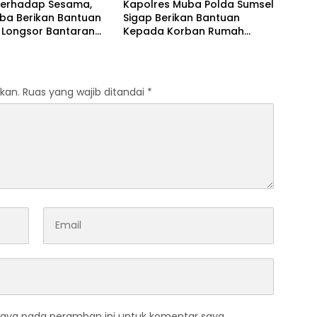
 Terhadap Sesama,
Kapolres Muba Polda Sumsel
ba Berikan Bantuan
Sigap Berikan Bantuan
 Longsor Bantaran
Kepada Korban Rumah
Musi
Longsor di Desa Bumi Ayu
kan.
Ruas yang wajib ditandai
*
saya pada peramban ini untuk komentar saya