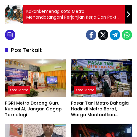
Kakankemenag Kota Metro
Menandatangani Perjanjian Kerja Dan Pakta
Integeritas
Pos Terkait
Kota Metro
Kota Metro
PGRI Metro Dorong Guru
Pasar Tani Metro Bahagia
Kuasai AI, Jangan Gagap
Hadir di Metro Barat,
Teknologi
Warga Manfaatkan
Pangan Murah hingga
Layanan Kesehatan Gratis