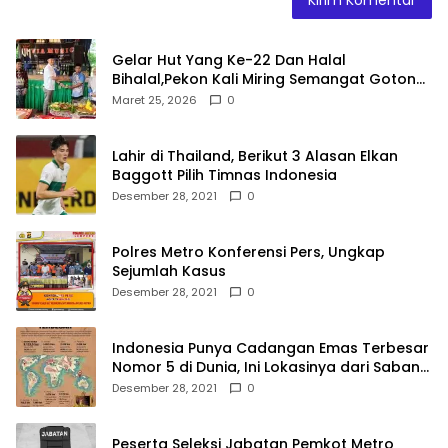
Gelar Hut Yang Ke-22 Dan Halal
Bihalal,Pekon Kali Miring Semangat Gotong
Royong
Maret 25, 2026
0
Lahir di Thailand, Berikut 3 Alasan Elkan
Baggott Pilih Timnas Indonesia
Desember 28, 2021
0
Polres Metro Konferensi Pers, Ungkap
Sejumlah Kasus
Desember 28, 2021
0
Indonesia Punya Cadangan Emas Terbesar
Nomor 5 di Dunia, Ini Lokasinya dari Sabang
hingga Merauke
Desember 28, 2021
0
Peserta Seleksi Jabatan Pemkot Metro