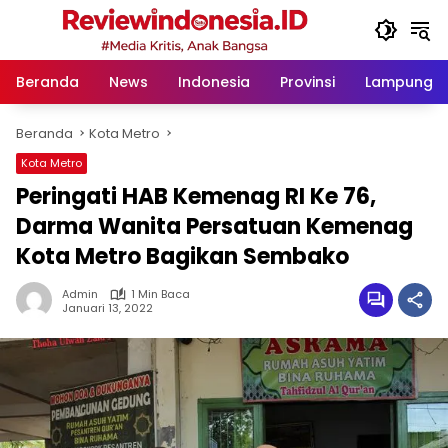
Langsung
ke
konten
Beranda
News
Indonesia
Provinsi
Lampung
Beranda
Kota Metro
Kota Metro
Peringati HAB Kemenag RI Ke 76,
Darma Wanita Persatuan Kemenag
Kota Metro Bagikan Sembako
Admin
1 Min Baca
Januari 13, 2022