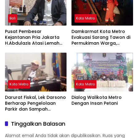
Bali
Kota Metro
Pusat Pembesar
Damkarmat Kota Metro
Kejantanan Pria Jakarta
Evakuasi Sarang Tawon di
H.Abdulazis Atasi Lemah
Permukiman Warga,
Syahwat Resmi
Masyarakat Diimbau
Segera Melapor
Kota Metro
Kota Metro
Darurat Fiskal, Lek Darsono
Dialog Walikota Metro
Berharap Pengelolaan
Dengan Insan Petani
Parkir dan Sampah
Dikelola Pihak Ketiga
Tinggalkan Balasan
Alamat email Anda tidak akan dipublikasikan.
Ruas yang