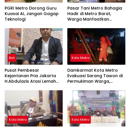
PGRI Metro Dorong Guru
Pasar Tani Metro Bahagia
Kuasai AI, Jangan Gagap
Hadir di Metro Barat,
Teknologi
Warga Manfaatkan
Pangan Murah hingga
Layanan Kesehatan Gratis
Bali
Kota Metro
Pusat Pembesar
Damkarmat Kota Metro
Kejantanan Pria Jakarta
Evakuasi Sarang Tawon di
H.Abdulazis Atasi Lemah
Permukiman Warga,
Syahwat Resmi
Masyarakat Diimbau
Segera Melapor
Kota Metro
Kota Metro