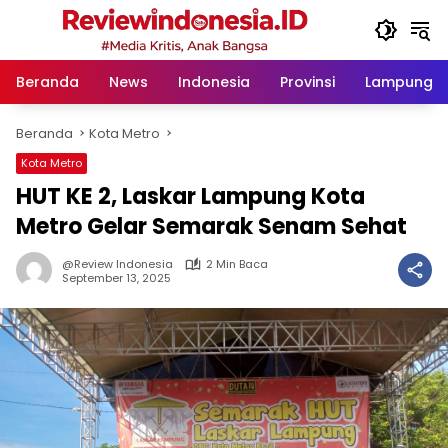
Langsung
ke
konten
Beranda
News
Indonesia
Provinsi
Lampung
Beranda
Kota Metro
Kota Metro
HUT KE 2, Laskar Lampung Kota
Metro Gelar Semarak Senam Sehat
@Review Indonesia
2 Min Baca
September 13, 2025