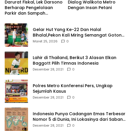
Darurat Fiskal, Lek Darsono
Dialog Walikota Metro
Berharap Pengelolaan
Dengan Insan Petani
Parkir dan Sampah
Dikelola Pihak Ketiga
Gelar Hut Yang Ke-22 Dan Halal
Bihalal,Pekon Kali Miring Semangat Gotong
Royong
Maret 25, 2026
0
Lahir di Thailand, Berikut 3 Alasan Elkan
Baggott Pilih Timnas Indonesia
Desember 28, 2021
0
Polres Metro Konferensi Pers, Ungkap
Sejumlah Kasus
Desember 28, 2021
0
Indonesia Punya Cadangan Emas Terbesar
Nomor 5 di Dunia, Ini Lokasinya dari Sabang
hingga Merauke
Desember 28, 2021
0