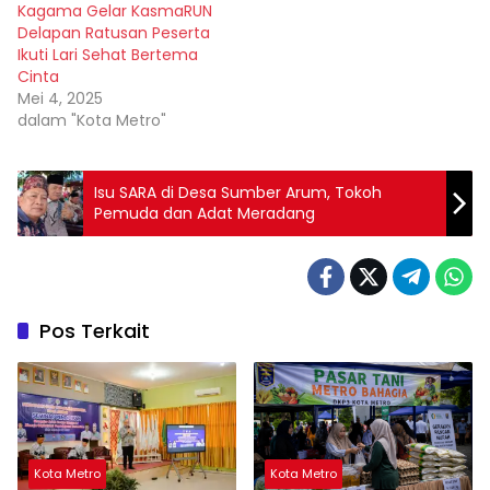
Kagama Gelar KasmaRUN
Delapan Ratusan Peserta
Ikuti Lari Sehat Bertema
Cinta
Mei 4, 2025
dalam "Kota Metro"
Isu SARA di Desa Sumber Arum, Tokoh
Pemuda dan Adat Meradang
Pos Terkait
Kota Metro
Kota Metro